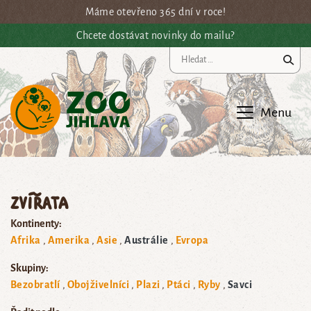
Přejít na hlavní obsah
Máme otevřeno 365 dní v roce!
Chcete dostávat novinky do mailu?
Vy
Menu
Zvířata
Kontinenty:
Afrika
Amerika
Asie
Austrálie
Evropa
Skupiny:
Bezobratlí
Obojživelníci
Plazi
Ptáci
Ryby
Savci