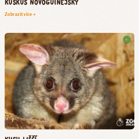
kuskus novoguinejský
Zobrazit více →