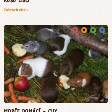
kusu liščí
Zobrazit více →
morče domácí – cuy