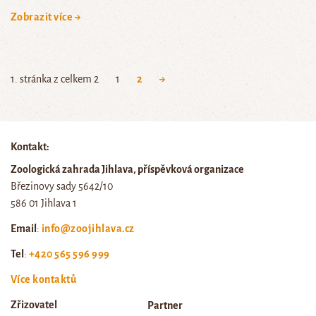
Zobrazit více →
1. stránka z celkem 2
1
2
→
Kontakt:
Zoologická zahrada Jihlava, příspěvková organizace
Březinovy sady 5642/10
586 01 Jihlava 1
Email
:
info@zoojihlava.cz
Tel
:
+420 565 596 999
Více kontaktů
Zřizovatel
Partner