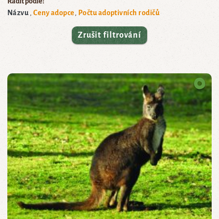
Řadit podle:
Názvu
Ceny adopce
Počtu adoptivních rodičů
Zrušit filtrování