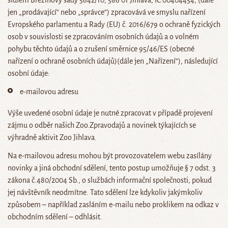
sídlem Březinovy sady 5642/10, 586 01 Jihlava, IČ 00404454, (dále
jen „prodávající“ nebo „správce“) zpracovává ve smyslu nařízení
Evropského parlamentu a Rady (EU) č. 2016/679 o ochraně fyzických
osob v souvislosti se zpracováním osobních údajů a o volném
pohybu těchto údajů a o zrušení směrnice 95/46/ES (obecné
nařízení o ochraně osobních údajů)(dále jen „Nařízení“), následující
osobní údaje:
e-mailovou adresu
Výše uvedené osobní údaje je nutné zpracovat v případě projevení
zájmu o odběr našich Zoo.Zpravodajů a novinek týkajících se
výhradně aktivit Zoo Jihlava.
Na e-mailovou adresu mohou být provozovatelem webu zasílány
novinky a jiná obchodní sdělení, tento postup umožňuje § 7 odst. 3
zákona č.480/2004 Sb., o službách informační společnosti, pokud
jej návštěvník neodmítne. Tato sdělení lze kdykoliv jakýmkoliv
způsobem – například zasláním e-mailu nebo proklikem na odkaz v
obchodním sdělení – odhlásit.