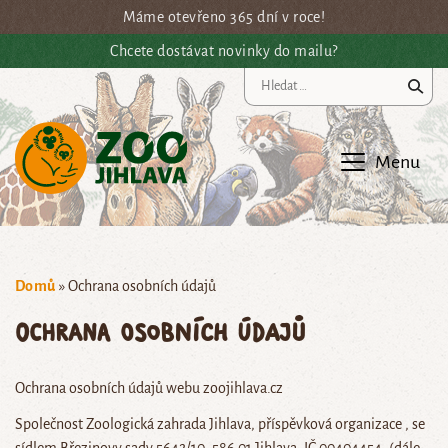
Přejít na hlavní obsah
Máme otevřeno 365 dní v roce!
Chcete dostávat novinky do mailu?
Vy
Menu
Domů
»
Ochrana osobních údajů
Ochrana osobních údajů
Ochrana osobních údajů webu zoojihlava.cz
Společnost Zoologická zahrada Jihlava, příspěvková organizace , se