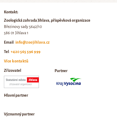
Kontakt:
Zoologická zahrada Jihlava, příspěvková organizace
Březinovy sady 5642/10
586 01 Jihlava 1
Email
:
info@zoojihlava.cz
Tel
:
+420 565 596 999
Více kontaktů
Zřizovatel
Partner
Hlavní partner
Významný partner