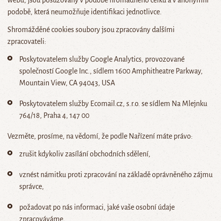
webu, jsou posuzovány v podobě hromadného celku a v anonymní
podobě, která neumožňuje identifikaci jednotlivce.
Shromážděné cookies soubory jsou zpracovány dalšími
zpracovateli:
Poskytovatelem služby Google Analytics, provozované
společností Google Inc., sídlem 1600 Amphitheatre Parkway,
Mountain View, CA 94043, USA
Poskytovatelem služby Ecomail.cz, s.r.o. se sídlem Na Mlejnku
764/18, Praha 4, 147 00
Vezměte, prosíme, na vědomí, že podle Nařízení máte právo:
zrušit kdykoliv zasílání obchodních sdělení,
vznést námitku proti zpracování na základě oprávněného zájmu
správce,
požadovat po nás informaci, jaké vaše osobní údaje
zpracováváme,