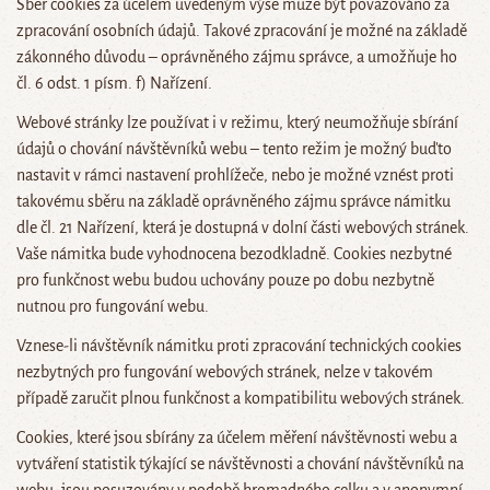
Sběr cookies za účelem uvedeným výše může být považováno za
zpracování osobních údajů. Takové zpracování je možné na základě
zákonného důvodu – oprávněného zájmu správce, a umožňuje ho
čl. 6 odst. 1 písm. f) Nařízení.
Webové stránky lze používat i v režimu, který neumožňuje sbírání
údajů o chování návštěvníků webu – tento režim je možný buďto
nastavit v rámci nastavení prohlížeče, nebo je možné vznést proti
takovému sběru na základě oprávněného zájmu správce námitku
dle čl. 21 Nařízení, která je dostupná v dolní části webových stránek.
Vaše námitka bude vyhodnocena bezodkladně. Cookies nezbytné
pro funkčnost webu budou uchovány pouze po dobu nezbytně
nutnou pro fungování webu.
Vznese-li návštěvník námitku proti zpracování technických cookies
nezbytných pro fungování webových stránek, nelze v takovém
případě zaručit plnou funkčnost a kompatibilitu webových stránek.
Cookies, které jsou sbírány za účelem měření návštěvnosti webu a
vytváření statistik týkající se návštěvnosti a chování návštěvníků na