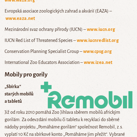
www.waza.org
Evropská asociace zoologických zahrad a akvárií (EAZA) –
www.eaza.net
Mezinárodní svaz ochrany přírody (IUCN) –
www.iucn.org
IUCN Red List of Threatened Species –
www.iucnredlist.org
Conservation Planning Specialist Group –
www.cpsg.org
International Zoo Educators Association –
www.izea.net
Mobily pro gorily
„Sbírka”
starých mobilů
a tabletů
Již od roku 2010 pomáhá Zoo Jihlava sběrem mobilů africkým
gorilám. Za odevzdání mobilu či tabletu k recyklaci do sběrné
nádoby projektu „Pomáháme gorilám“ společnost
Remobil, z.s.
vyplatí 10 Kč
na sbírkové konto „Pomáháme jim přežít“.
Vybrané