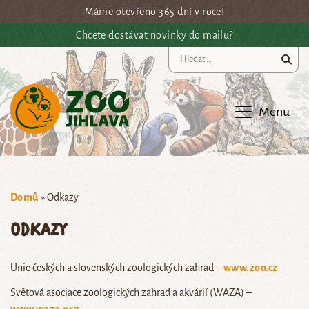
Přejít na hlavní obsah
Máme otevřeno 365 dní v roce!
Chcete dostávat novinky do mailu?
Vy
Menu
Domů
»
Odkazy
Odkazy
Unie českých a slovenských zoologických zahrad –
www.zoo.cz
Světová asociace zoologických zahrad a akvárií (WAZA) –