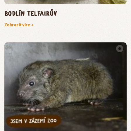
bodlín Telfairův
Zobrazit více →