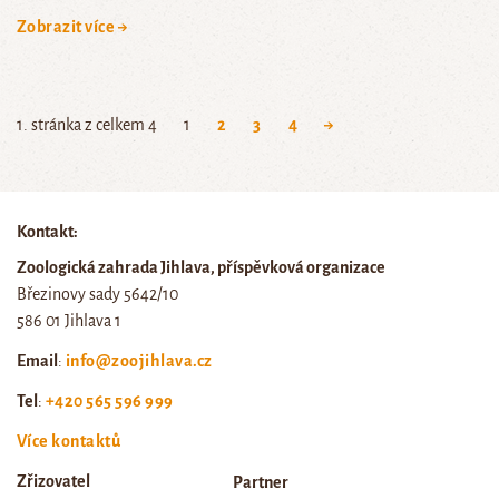
Zobrazit více →
1. stránka z celkem 4
1
2
3
4
→
Kontakt:
Zoologická zahrada Jihlava, příspěvková organizace
Březinovy sady 5642/10
586 01 Jihlava 1
Email
:
info@zoojihlava.cz
Tel
:
+420 565 596 999
Více kontaktů
Zřizovatel
Partner