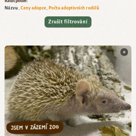
Řadit podle:
Názvu
Ceny adopce
Počtu adoptivních rodičů
Zrušit filtrování