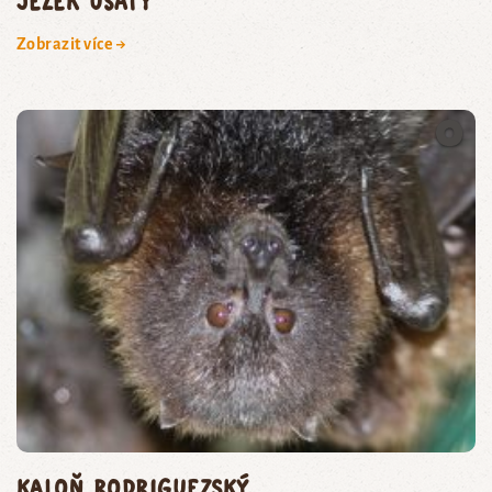
ježek ušatý
Zobrazit více →
kaloň rodriguezský