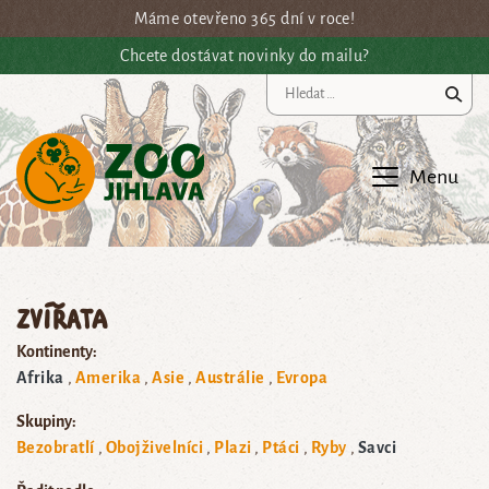
Přejít na hlavní obsah
Máme otevřeno 365 dní v roce!
Chcete dostávat novinky do mailu?
Vy
Menu
Zvířata
Kontinenty:
Afrika
Amerika
Asie
Austrálie
Evropa
Skupiny:
Bezobratlí
Obojživelníci
Plazi
Ptáci
Ryby
Savci