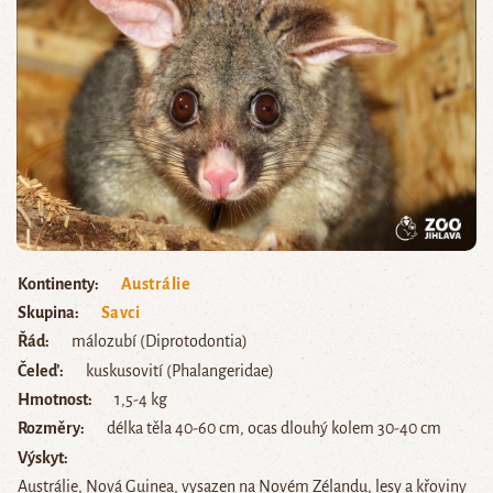
Kontinenty
Austrálie
Skupina
Savci
Řád
málozubí (Diprotodontia)
Čeleď
kuskusovití (Phalangeridae)
Hmotnost
1,5-4 kg
Rozměry
délka těla 40-60 cm, ocas dlouhý kolem 30-40 cm
Výskyt
Austrálie, Nová Guinea, vysazen na Novém Zélandu, lesy a křoviny