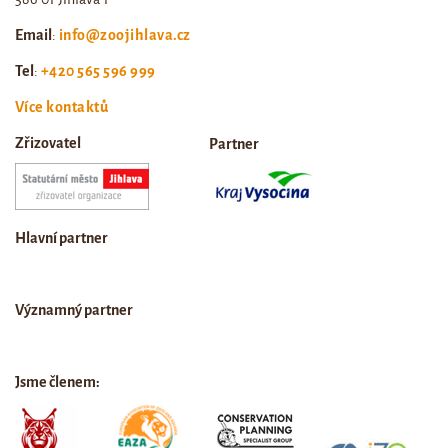
Email
:
info@zoojihlava.cz
Tel
:
+420 565 596 999
Více kontaktů
Zřizovatel
Partner
Hlavní partner
Významný partner
Jsme členem: