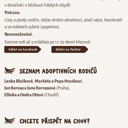
v divočině i v blízkosti lidských obydlí.
Potrava
Listy a plody rostlin, občas drobní obratlovci, ptačí vejce, bezobratlí
a ve městech vybírá i popelnice.
Rozmnožování
Samice rodí až 3 mláďata po 17-25 denní březosti.
Sdílet na Facebook
Sdílet na Twitter
Seznam adoptivních rodičů
Lenka Blažková
Markéta a Pepa Hozákovi
Jan Korous a Jana Korousová
(Praha)
Ellinka a Ondra Ottovi
(Chudíř)
Chcete přispět na chov?