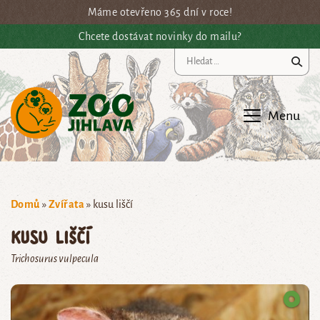
Přejít na hlavní obsah
Máme otevřeno 365 dní v roce!
Chcete dostávat novinky do mailu?
Vy
Menu
Domů
»
Zvířata
»
kusu liščí
kusu liščí
Trichosurus vulpecula