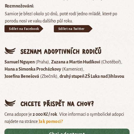
Rozmnožování
Samice je březí okolo 30 dnů, poté rodí jedno mládě, které po
porodu nosí ve vaku dalšího půl roku.
Sdílet na Facebook
Sdílet na Twitter
Seznam adoptivních rodičů
Samuel Nguyen
(Praha)
Zuzana a Martin Hudíkovi
(Chotěboř)
Hana a Simonka Procházkovy
(Kamenice)
Josefína Benešová
(Zbečník)
druhý stupeň ZŠ Luka nad Jihlavou
Chcete přispět na chov?
Cena adopce je
2 000 Kč / rok
. Více informací o symbolické adopci
najdete na stránce
Jak pomoci?