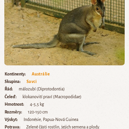
Kontinenty
Austrálie
Skupina
Savci
Řád
málozubí (Diprotodontia)
Čeleď
klokanovití praví (Macropodidae)
Hmotnost
4-5,5 kg
Rozměry
120-150 cm
Výskyt
Indonésie, Papua-Nová Guinea
Potrava
Zelené části rostlin, jejich semena a plody.