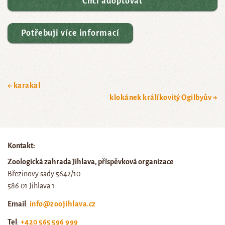
Chci adoptovat
Potřebuji více informací
← karakal
klokánek králíkovitý Ogilbyův →
Kontakt:
Zoologická zahrada Jihlava, příspěvková organizace
Březinovy sady 5642/10
586 01 Jihlava 1
Email
:
info@zoojihlava.cz
Tel
:
+420 565 596 999