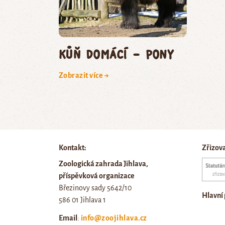
kůň domácí – pony
Zobrazit více →
Kontakt:
Zřizov
Zoologická zahrada Jihlava,
příspěvková organizace
Březinovy sady 5642/10
Hlavní
586 01 Jihlava 1
Email
:
info@zoojihlava.cz