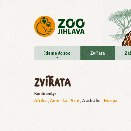
Přejít na hlavní obsah
Jdeme do zoo
Zvířata
Záž
Zvířata
Kontinenty:
Afrika
Amerika
Asie
Austrálie
Evropa