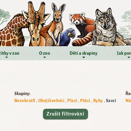
itky v zoo
O zoo
Děti a skupiny
Jak po
Skupiny:
Řad
Bezobratlí
Obojživelníci
Plazi
Ptáci
Ryby
Savci
Ná
Zrušit filtrování