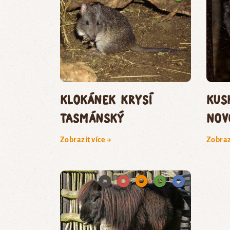
klokánek krysí
kus
tasmánský
nov
Zobrazit více →
Zobraz