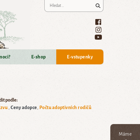
Vyhledávání
moci?
E-shop
E-vstupenky
it podle:
zvu
Ceny adopce
Počtu adoptivních rodičů
Máme