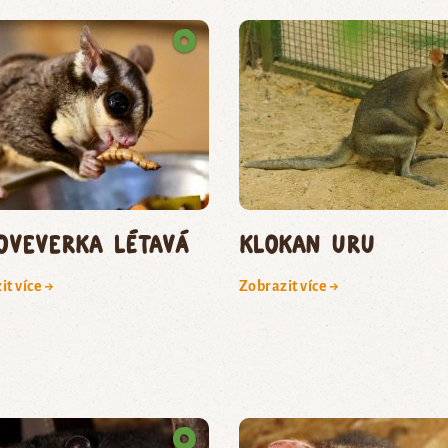
oveverka létavá
klokan uru
it více →
Zobrazit více →