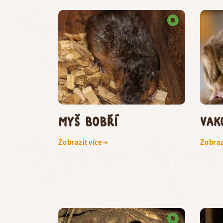
myš bobří
vak
Zobrazit více →
Zobraz