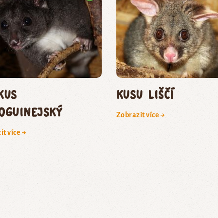
kus
kusu liščí
oguinejský
Zobrazit více →
it více →