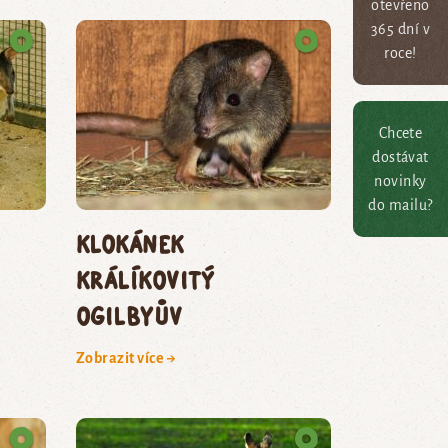
otevřeno
365 dní v
roce!
Chcete
dostávat
novinky
do mailu?
klokánek
králíkovitý
Ogilbyův
Zobrazit více →