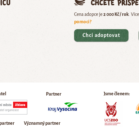
ičů
Chcete přisp
Cena adopce je
2 000 Kč / rok
. Víc
pomoci?
Chci adoptovat
atel
Jsme členem:
Partner
 partner
Významný partner