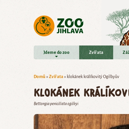
Přejít na hlavní obsah
Jdeme do zoo
Zvířata
Záž
Domů
»
Zvířata
»
klokánek králíkovitý Ogilbyův
klokánek králíkov
Bettongia penicillata ogilbyi