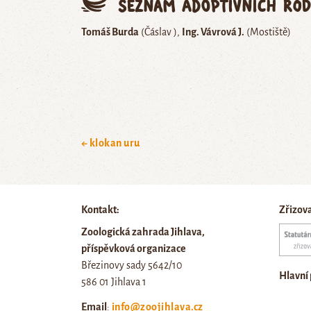
Seznam adoptivních rod
Tomáš Burda
(Čáslav )
Ing. Vávrová J.
(Mostiště)
← klokan uru
Kontakt:
Zřizov
Zoologická zahrada Jihlava,
příspěvková organizace
Březinovy sady 5642/10
Hlavní
586 01 Jihlava 1
Email
:
info@zoojihlava.cz