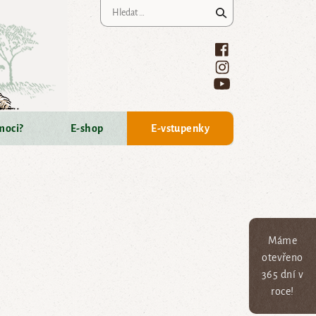
Vyhledávání
moci?
E-shop
E-vstupenky
Máme
otevřeno
365 dní v
roce!