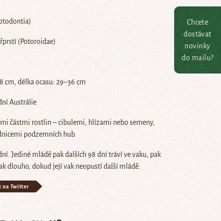
otodontia)
Chcete
dostávat
řprstí (Potoroidae)
novinky
do mailu?
38 cm, délka ocasu: 29–36 cm
dní Austrálie
ými částmi rostlin – cibulemi, hlízami nebo semeny,
odnicemi podzemních hub.
dní. Jediné mládě pak dalších 98 dní tráví ve vaku, pak
tak dlouho, dokud její vak neopustí další mládě.
t na Twitter