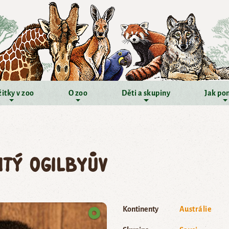
itky v zoo
O zoo
Děti a skupiny
Jak po
itý Ogilbyův
Kontinenty
Austrálie