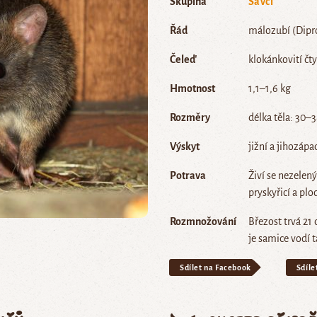
Skupina
Savci
Řád
málozubí (Dipr
Čeleď
klokánkovití čty
Hmotnost
1,1–1,6 kg
Rozměry
délka těla: 30–
Výskyt
jižní a jihozápa
Potrava
Živí se nezelen
pryskyřicí a pl
Rozmnožování
Březost trvá 21 
je samice vodí 
Sdílet na Facebook
Sdíle