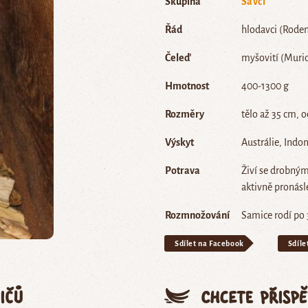
Skupina
Savci
Řád
hlodavci (Roden
Čeleď
myšovití (Muri
Hmotnost
400-1300 g
Rozměry
tělo až 35 cm, 
Výskyt
Austrálie, Indo
Potrava
Živí se drobným
aktivně pronásle
Rozmnožování
Samice rodí po 
Sdílet na Facebook
Sdíle
ičů
Chcete přisp