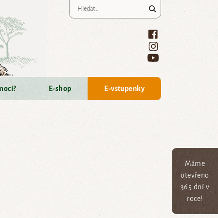
Vyhledávání
moci?
E-shop
E-vstupenky
Máme
otevřeno
365 dní v
roce!