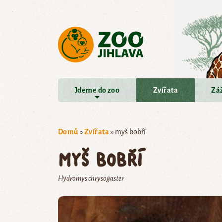
Přejít na hlavní obsah
Jdeme do zoo
Zvířata
Záž
Domů
»
Zvířata
»
myš bobří
myš bobří
Hydromys chrysogaster