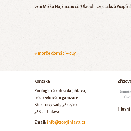
Leni Miška Hajšmanová
(Okrouhlice )
Jakub Pospíšil
← morče domácí – cuy
Kontakt:
Zřizov
Zoologická zahrada Jihlava,
příspěvková organizace
Březinovy sady 5642/10
Hlavní
586 01 Jihlava 1
Email
:
info@zoojihlava.cz