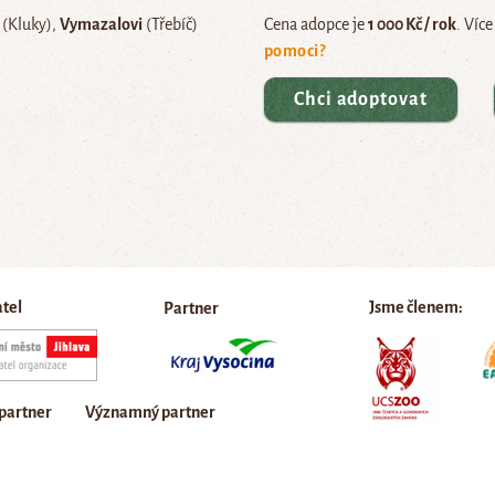
(Kluky)
Vymazalovi
(Třebíč)
Cena adopce je
1 000 Kč / rok
. Víc
pomoci?
Chci adoptovat
atel
Jsme členem:
Partner
 partner
Významný partner