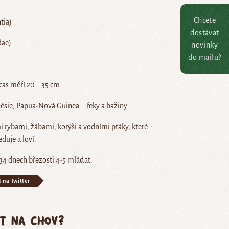
Chcete
tia)
dostávat
dae)
novinky
do mailu?
ocas měří 20 – 35 cm
nésie, Papua-Nová Guinea – řeky a bažiny.
i rybami, žábami, korýši a vodními ptáky, které
duje a loví.
34 dnech březosti 4-5 mláďat.
t na Twitter
ět na chov?