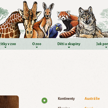
itky v zoo
O zoo
Děti a skupiny
Jak po
Kontinenty
Austrálie