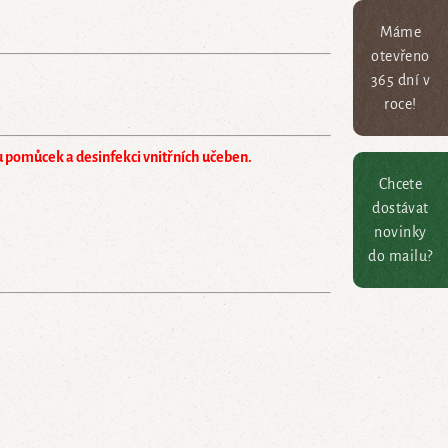
Máme
otevřeno
365 dní v
roce!
 pomůcek a desinfekci vnitřních učeben.
Chcete
dostávat
novinky
do mailu?