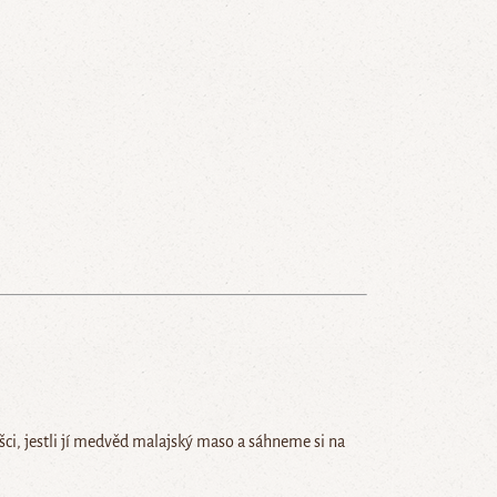
šci, jestli jí medvěd malajský maso a sáhneme si na