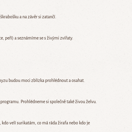
 škrabošku a na závěr si zatančí.
, peří) a seznámíme se s živými zvířaty.
hmyzu budou moci zblízka prohlédnout a osahat.
 programu. Prohlédneme si společně také živou želvu.
, kdo velí surikatám, co má ráda žirafa nebo kdo je