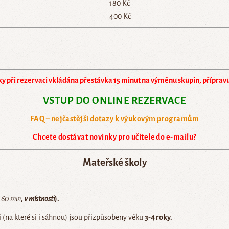
180 Kč
400 Kč
y při rezervaci vkládána přestávka 15 minut na výměnu skupin, přípravu
VSTUP DO ONLINE REZERVACE
FAQ – nejčastější dotazy k výukovým programům
Chcete dostávat novinky pro učitele do e-mailu?
Mateřské školy
 60 min
, v místnosti
).
(na které si i sáhnou) jsou přizpůsobeny věku
3-4 roky.