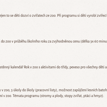
en to se děti dozví o zvířatech ze zoo. Při programu si děti vyrobí zvířecí
 do zoo v průběhu školního roku za zvýhodněnou cenu (délka 3x 60 minut
těnný kalendář Rok v zoo s aktivitami do třídy, pexeso pro všechny děti 
v zoo, 3 úkoly do školy (pracovní listy), možnost zapůjčení lesních bat
ání v zoo. Témata programu (stromy a plody, stopy zvířat, ptáci a hmyz).