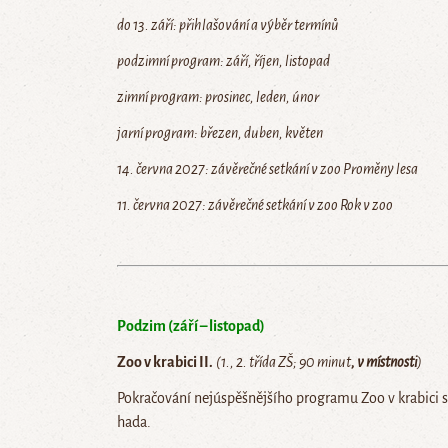
do 13. září: přihlašování a výběr termínů
podzimní program: září, říjen, listopad
zimní program: prosinec, leden, únor
jarní program: březen, duben, květen
14.
června 2027: závěrečné setkání v zoo Proměny lesa
11. června 2027: závěrečné setkání v zoo Rok v zoo
Podzim (září – listopad)
Zoo v
krabici II.
(1., 2. třída ZŠ; 90 minut
, v
místnosti
)
Pokračování nejúspěšnějšího programu Zoo v krabici s 
hada.