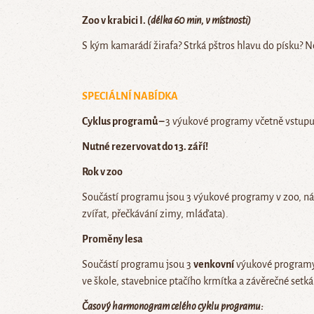
Zoo v
krabici I.
(délka 60 min, v místnosti)
S kým kamarádí žirafa? Strká pštros hlavu do písku? Nej
SPECIÁLNÍ NABÍDKA
Cyklus programů –
3 výukové programy včetně vstupu
Nutné rezervovat do 13. září!
Rok v zoo
Součástí programu jsou 3 výukové programy v zoo, nás
zvířat, přečkávání zimy, mláďata).
Proměny lesa
Součástí programu jsou 3
venkovní
výukové programy 
ve škole, stavebnice ptačího krmítka a závěrečné setk
Časový harmonogram celého cyklu programu: