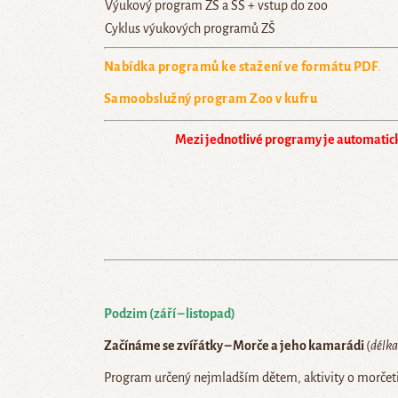
Výukový program ZŠ a SŠ + vstup do zoo
Cyklus výukových programů ZŠ
Nabídka programů ke stažení ve formátu PDF
.
Samoobslužný program Zoo v kufru
Mezi jednotlivé programy je automatick
Podzim (září – listopad)
Začínáme se zvířátky – Morče a jeho kamarádi
(
délka
Program určený nejmladším dětem, aktivity o morčeti 