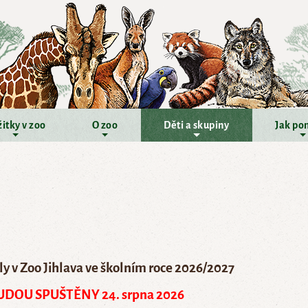
itky v zoo
O zoo
Děti a skupiny
Jak po
y v
Zoo Jihlava ve školním roce 2026/2027
DOU SPUŠTĚNY 24. srpna 2026