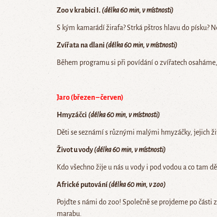
Zoo v
krabici I.
(délka 60 min, v místnosti)
S kým kamarádí žirafa? Strká pštros hlavu do písku? Nej
Zvířata na dlani
(délka 60 min, v místnosti)
Během programu si při povídání o zvířatech osaháme, p
Jaro (březen – červen)
Hmyzáčci
(délka 60 min, v místnosti)
Děti se seznámí s různými malými hmyzáčky, jejich ži
Život u vody
(délka 60 min, v místnosti)
Kdo všechno žije u nás u vody i pod vodou a co tam d
Africké putování
(délka 60 min, v zoo)
Pojďte s námi do zoo! Společně se projdeme po části zo
marabu.