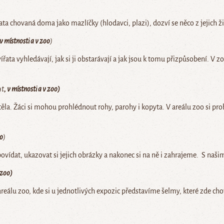
ta chovaná doma jako mazlíčky (hlodavci, plazi), dozví se něco z jejich živo
 v
místnosti a v zoo
)
ata vyhledávají, jak si ji obstarávají a jak jsou k tomu přizpůsobení. V
ut
, v
m
í
stnosti a v zoo)
těla. Žáci si mohou prohlédnout rohy, parohy i kopyta. V areálu zoo si pro
oo
)
povídat, ukazovat si jejich obrázky a nakonec si na ně i zahrajeme. S naši
 zoo)
álu zoo, kde si u jednotlivých expozic představíme šelmy, které zde ch