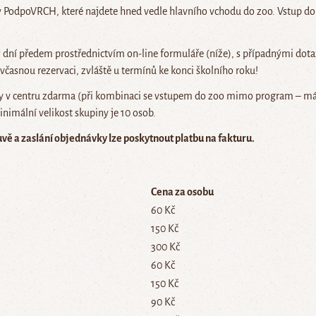
 PodpoVRCH, které najdete hned vedle hlavního vchodu do zoo. Vstup do 
ní předem prostřednictvím on-line formuláře (níže), s případnými dota
časnou rezervaci, zvláště u termínů ke konci školního roku!
v centru zdarma (při kombinaci se vstupem do zoo mimo program – má 
nimální velikost skupiny je 10 osob.
vě a zaslání objednávky lze poskytnout platbu na fakturu.
Cena za osobu
60 Kč
150 Kč
300 Kč
60 Kč
150 Kč
90 Kč