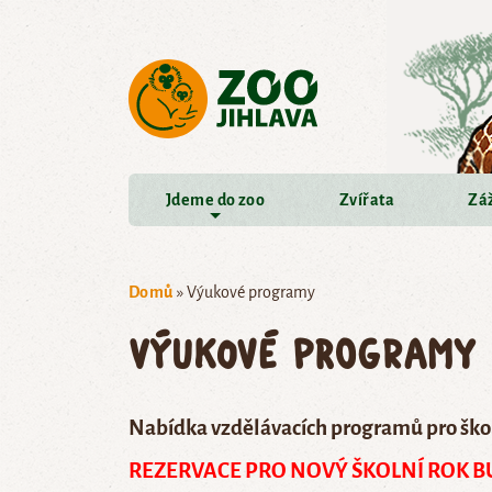
Přejít na hlavní obsah
Jdeme do zoo
Zvířata
Záž
Domů
»
Výukové programy
Výukové programy
Nabídka vzdělávacích programů pro škol
REZERVACE PRO NOVÝ ŠKOLNÍ ROK BU