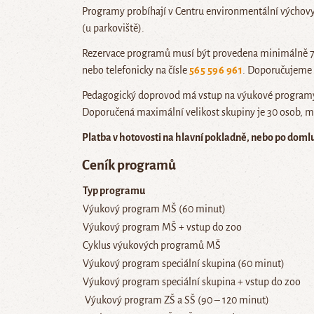
Programy probíhají v Centru environmentální výchovy
(u parkoviště).
Rezervace programů musí být provedena minimálně 7 d
nebo telefonicky na čísle
565 596 961
. Doporučujeme v
Pedagogický doprovod má vstup na výukové programy 
Doporučená maximální velikost skupiny je 30 osob, mi
Platba v hotovosti na hlavní pokladně, nebo po domlu
Ceník programů
Typ programu
Výukový program MŠ (60 minut)
Výukový program MŠ + vstup do zoo
Cyklus výukových programů MŠ
Výukový program speciální skupina (60 minut)
Výukový program speciální skupina + vstup do zoo
Výukový program ZŠ a SŠ (90 – 120 minut)