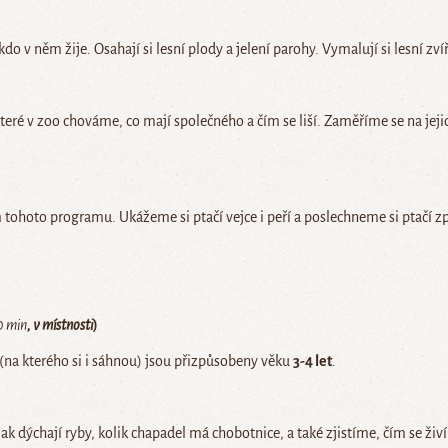
kdo v něm žije. Osahají si lesní plody a jelení parohy. Vymalují si lesní zví
teré v zoo chováme, co mají společného a čím se liší. Zaměříme se na jeji
m tohoto programu. Ukážeme si ptačí vejce i peří a poslechneme si ptačí z
0 min
, v místnosti
)
(na kterého si i sáhnou) jsou přizpůsobeny věku
3-4 let
.
 dýchají ryby, kolik chapadel má chobotnice, a také zjistíme, čím se živí 