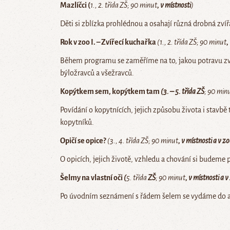
Mazlíčci
(
1., 2. třída ZŠ; 90 minut
, v místnosti
)
Děti si zblízka prohlédnou a osahají různá drobná zvířa
Rok v zoo I. – Zvířecí kuchařka
(1., 2. třída ZŠ; 90 minut
,
Během programu se zaměříme na to, jakou potravu zvíř
býložravců a všežravců.
Kopýtkem sem, kopýtkem tam
(3. – 5. třída ZŠ
; 90 min
Povídání o kopytnících, jejich způsobu života i stavbě 
kopytníků.
Opičí se opice?
(3., 4. třída ZŠ
; 90 minut
, v
m
í
stnosti a v z
O opicích, jejich životě, vzhledu a chování si budeme 
Šelmy na vlastní oči
(
5. třída
ZŠ
; 90 minut
, v
m
í
stnosti a v
Po úvodním seznámení s řádem šelem se vydáme do are