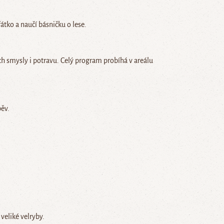
řátko a naučí básničku o lese.
ch smysly i potravu. Celý program probíhá v areálu
pěv.
veliké velryby.