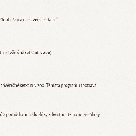
 škrabošku a na závěr si zatančí.
 + závěrečné setkání,
v zoo
).
a závěrečné setkání v zoo. Témata programu (potrava
ohů s pomůckami a doplňky k lesnímu tématu pro úkoly