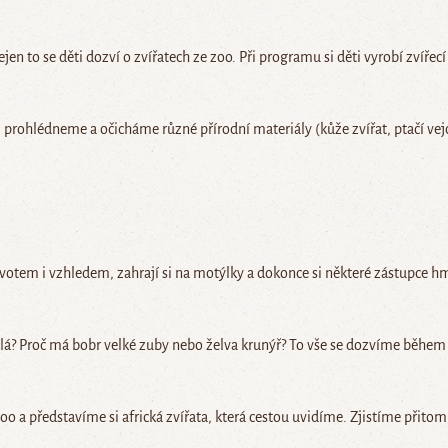
en to se děti dozví o zvířatech ze zoo. Při programu si děti vyrobí zvířecí
rohlédneme a očicháme různé přírodní materiály (kůže zvířat, ptačí vejce
votem i vzhledem, zahrají si na motýlky a dokonce si některé zástupce 
ělá? Proč má bobr velké zuby nebo želva krunýř? To vše se dozvíme během
o a představíme si africká zvířata, která cestou uvidíme. Zjistíme přitom