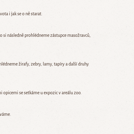
ta i jak se o ně starat.
 zoo si následně prohlédneme zástupce masožravců,
hlédneme žirafy, zebry, lamy, tapíry a další druhy
mi opicemi se setkáme u expozic v areálu zoo.
ováme.