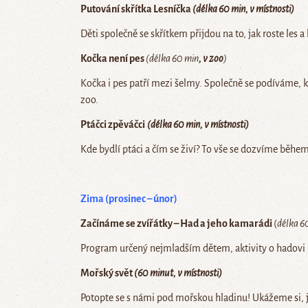
Putování skřítka Lesníčka
(délka 60 min, v
místnosti)
Děti společně se skřítkem přijdou na to, jak roste les a 
Kočka není pes
(délka 60 min
, v
zoo
)
Kočka i pes patří mezi šelmy. Společně se podíváme, k
zoo.
Ptáčci zpěváčci
(délka 60 min, v místnosti)
Kde bydlí ptáci a čím se živí? To vše se dozvíme běhe
Zima (prosinec – únor)
Začínáme se zvířátky – Had a jeho kamarádi
(
délka 6
Program určený nejmladším dětem, aktivity o hadovi 
Mořský svět
(60 minut, v místnosti)
Potopte se s námi pod mořskou hladinu! Ukážeme si, jak