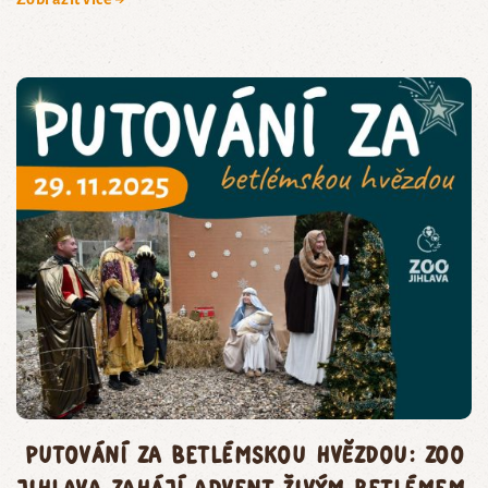
Putování za betlémskou hvězdou: Zoo
Jihlava zahájí advent živým betlémem