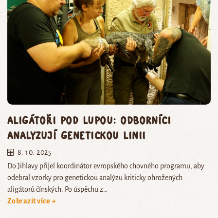
Aligátoři pod lupou: odborníci
analyzují genetickou linii
8. 10. 2025
Do Jihlavy přijel koordinátor evropského chovného programu, aby
odebral vzorky pro genetickou analýzu kriticky ohrožených
aligátorů čínských. Po úspěchu z…
Zobrazit více →