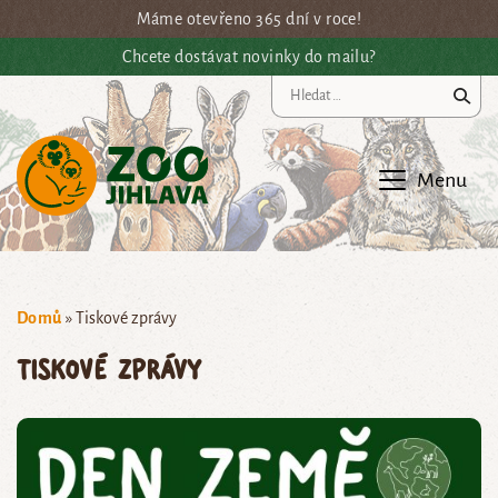
Přejít na hlavní obsah
Máme otevřeno 365 dní v roce!
Chcete dostávat novinky do mailu?
Vy
Menu
Domů
»
Tiskové zprávy
Tiskové zprávy