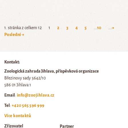
1. stránka z celkem 12
1
2
3
4
5
...
10
...
→
Poslední →
Kontakt:
Zoologická zahrada Jihlava, příspěvková organizace
Březinovy sady 5642/10
586 01 Jihlava 1
Email
:
info@zoojihlava.cz
Tel
:
+420 565 596 999
Více kontaktů
Zřizovatel
Partner