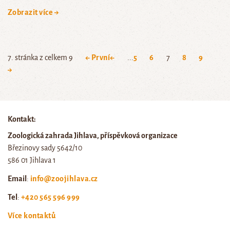
Zobrazit více →
7. stránka z celkem 9
← První
←
...
5
6
7
8
9
→
Kontakt:
Zoologická zahrada Jihlava, příspěvková organizace
Březinovy sady 5642/10
586 01 Jihlava 1
Email
:
info@zoojihlava.cz
Tel
:
+420 565 596 999
Více kontaktů