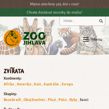
Přejít na hlavní obsah
Máme otevřeno 365 dní v roce!
Chcete dostávat novinky do mailu?
Vy
Menu
Zvířata
Kontinenty:
Afrika
Amerika
Asie
Austrálie
Evropa
Skupiny:
Bezobratlí
Obojživelníci
Plazi
Ptáci
Ryby
Savci