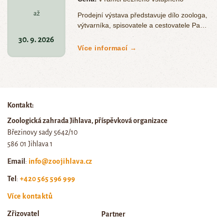
až
Prodejní výstava představuje dílo zoologa,
výtvarníka, spisovatele a cestovatele Pavla
Bezděčky, který profesně působí…
30. 9. 2026
Více informací →
Kontakt:
Zoologická zahrada Jihlava, příspěvková organizace
Březinovy sady 5642/10
586 01 Jihlava 1
Email
:
info@zoojihlava.cz
Tel
:
+420 565 596 999
Více kontaktů
Zřizovatel
Partner