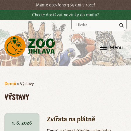
Přejít na hlavní obsah
Máme otevřeno 365 dní v roce!
Chcete dostávat novinky do mailu?
Vy
Menu
Domů
»
Výstavy
Výstavy
Zvířata na plátně
1. 6. 2026
Cena:
v rámci běžného vstupného