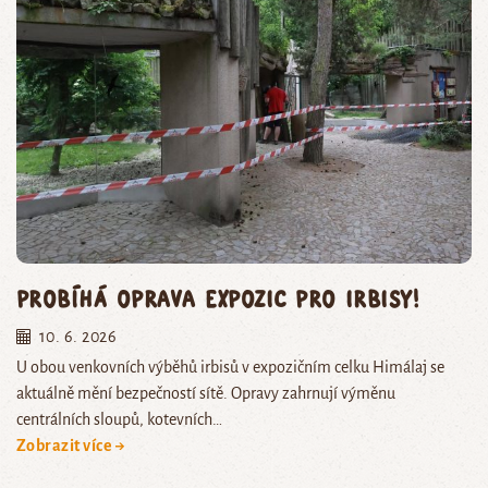
Probíhá oprava expozic pro irbisy!
10. 6. 2026
U obou venkovních výběhů irbisů v expozičním celku Himálaj se
aktuálně mění bezpečností sítě. Opravy zahrnují výměnu
centrálních sloupů, kotevních…
Zobrazit více →