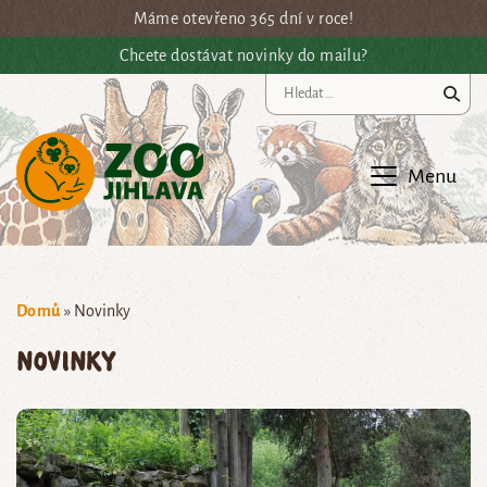
Přejít na hlavní obsah
Máme otevřeno 365 dní v roce!
Chcete dostávat novinky do mailu?
Vy
Menu
Domů
»
Novinky
Novinky