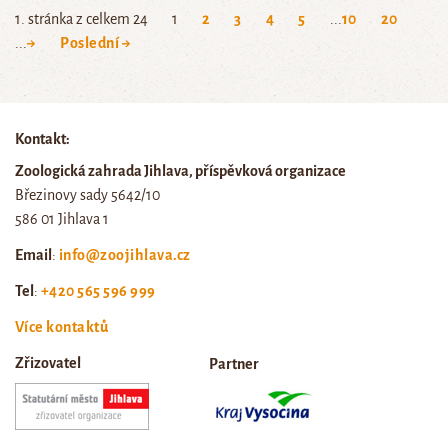
1. stránka z celkem 24
1
2
3
4
5
...
10
20
...
→
Poslední →
Kontakt:
Zoologická zahrada Jihlava, příspěvková organizace
Březinovy sady 5642/10
586 01 Jihlava 1
Email
:
info@zoojihlava.cz
Tel
:
+420 565 596 999
Více kontaktů
Zřizovatel
Partner