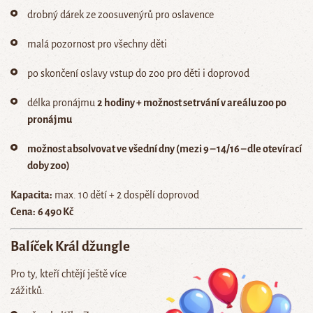
drobný dárek ze zoosuvenýrů pro oslavence
malá pozornost pro všechny děti
po skončení oslavy vstup do zoo pro děti i doprovod
délka pronájmu
2 hodiny +
možnost setrvání v areálu zoo po
pronájmu
možnost absolvovat ve všední dny (mezi 9 – 14/16 – dle otevírací
doby zoo)
Kapacita:
max. 10 dětí + 2 dospělí doprovod
Cena:
6 490 Kč
Balíček
Král džungle
Pro ty, kteří chtějí ještě více
zážitků.