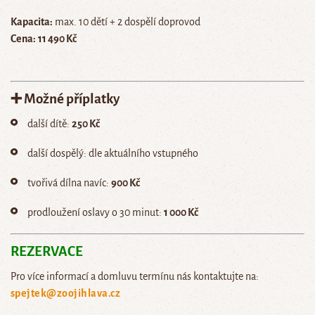
Kapacita:
max. 10 dětí + 2 dospělí doprovod
Cena:
11 490 Kč
➕ Možné příplatky
další dítě:
250 Kč
další dospělý: dle aktuálního vstupného
tvořivá dílna navíc:
900 Kč
prodloužení oslavy o 30 minut:
1 000 Kč
REZERVACE
Pro více informací a domluvu termínu nás kontaktujte na:
spejtek@zoojihlava.cz