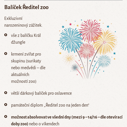
Balíček
Ředitel zoo
Exkluzivní
narozeninový zážitek.
vše z balíčku Král
džungle
krmení zvířat pro
skupinu (surikaty
nebo medvědi – dle
aktuálních
možností zoo)
větší dárkový balíček pro oslavence
památeční diplom „Ředitel zoo na jeden den“
možnost absolvovat ve všední dny (mezi 9 – 14/16 – dle otevírací
doby zoo)
nebo o víkendech