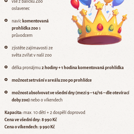
vše z balíčku Zoo
oslavenec
navíc
komentovaná
prohlídka zoo
s
průvodcem
zjistěte zajímavosti ze
světa zvířat v naší zoo
délka pronájmu
2 hodiny + 1 hodina komentovaná prohlídka
možnost setrvání v areálu zoo po prohlídce
možnost absolvovat ve všední dny (mezi 9 – 14/16 – dle otevírací
doby zoo)
nebo o víkendech
Kapacita:
max. 10 dětí + 2 dospělí doprovod
Cena ve všední dny:
8 990 Kč
Cena o víkendech:
9 990 Kč