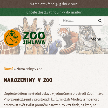
Přejít na hlavní obsah
Máme otevřeno 365 dní v roce!
Chcete dostávat novinky do mailu?
Vy
Menu
Domů
»
Narozeniny v zoo
Narozeniny v zoo
Dopřejte dětem nevšední oslavu v jedinečném prostředí Zoo Jihlava.
Připravené zázemí v prostorách kulturní části Modety a možnost
objevovat svět zvířat promění narozeniny v zážitek, na který se