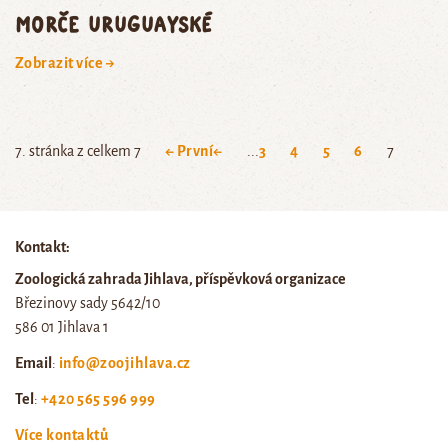
morče uruguayské
Zobrazit více →
7. stránka z celkem 7
← První
←
...
3
4
5
6
7
Kontakt:
Zoologická zahrada Jihlava, příspěvková organizace
Březinovy sady 5642/10
586 01 Jihlava 1
Email
:
info@zoojihlava.cz
Tel
:
+420 565 596 999
Více kontaktů