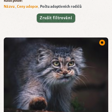
Řadit podle:
Názvu
Ceny adopce
Počtu adoptivních rodičů
Zrušit filtrování