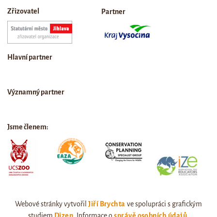
Zřizovatel
Partner
Hlavní partner
Významný partner
Jsme členem:
Webové stránky vytvořil
Jiří Brychta
ve spolupráci s grafickým
studiem
Dizen
. Informace o
správě osobních údajů
.