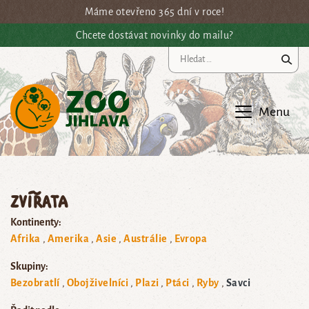
Přejít na hlavní obsah
Máme otevřeno 365 dní v roce!
Chcete dostávat novinky do mailu?
Vy
Menu
Zvířata
Kontinenty:
Afrika
Amerika
Asie
Austrálie
Evropa
Skupiny:
Bezobratlí
Obojživelníci
Plazi
Ptáci
Ryby
Savci