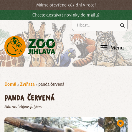
Přejít na hlavní obsah
Máme otevřeno 365 dní v roce!
Chcete dostávat novinky do mailu?
Vy
Menu
Domů
»
Zvířata
»
panda červená
panda červená
Ailurus fulgens fulgens