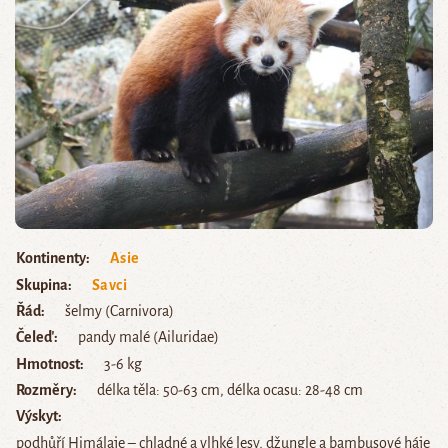
Kontinenty
Asie
Skupina
Savci
Řád
šelmy (Carnivora)
Čeleď
pandy malé (Ailuridae)
Hmotnost
3-6 kg
Rozměry
délka těla: 50-63 cm, délka ocasu: 28-48 cm
Výskyt
podhůří Himálaje – chladné a vlhké lesy, džungle a bambusové háje