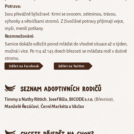
Potrava
Jsou převážně býložravé. Krmí se ovocem, zeleninou, trávou,
výhonky a větvičkami stromů. Z živočišné potravy přijímají vejce,
myši, menší potkany.
Rozmnožování
Samice dokáže odložit porod mláďat do vhodné situace až o týden,
možná i více. Po 114 až 145 dnech březosti se mláďata rodí v dutině
stromu.
Sdílet na Facebook
Sdílet na Twitter
Seznam adoptivních rodičů
Timmy a Nathy Rittich
Josef Bíža, BICODE s.r.o.
(Břevnice)
Manželé Řezáčovi
Černí Markéta a Václav
Chcete přispět na chov?