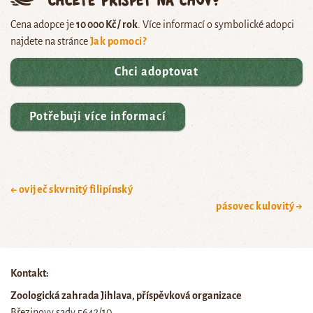
Cena adopce je
10 000 Kč / rok
. Více informací o symbolické adopci
najdete na stránce
Jak pomoci?
Chci adoptovat
Potřebuji více informací
← oviječ skvrnitý filipínský
pásovec kulovitý →
Kontakt:
Zoologická zahrada Jihlava, příspěvková organizace
Březinovy sady 5642/10