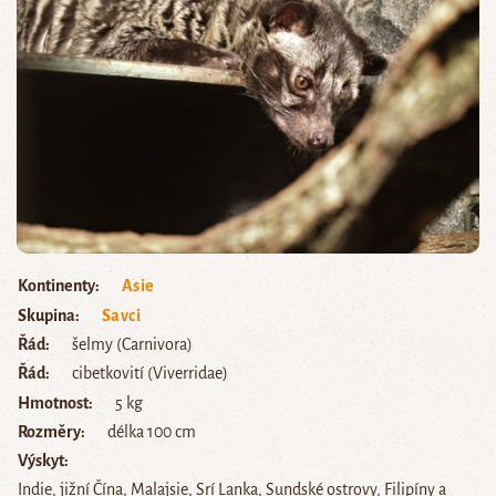
Kontinenty
Asie
Skupina
Savci
Řád
šelmy (Carnivora)
Řád
cibetkovití (Viverridae)
Hmotnost
5 kg
Rozměry
délka 100 cm
Výskyt
Indie, jižní Čína, Malajsie, Srí Lanka, Sundské ostrovy, Filipíny a