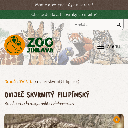
Přejít na hlavní obsah
Máme otevřeno 365 dní v roce!
Chcete dostávat novinky do mailu?
Vy
Menu
Domů
»
Zvířata
»
oviječ skvrnitý filipínský
oviječ skvrnitý filipínský
Paradoxurus hermaphroditus philippinensis