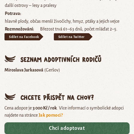
další ostrovy – lesy a pralesy
Potrava
hlavně plody, občas menší živočichy, hmyz, ptáky a jejich vejce
Rozmnožování
Březost trvá 61–63 dnů, počet mláďat 2–5.
Sdílet na Facebook
Sdílet na Twitter
Seznam adoptivních rodičů
Miroslava Jurkasová
(Geršov)
Chcete přispět na chov?
Cena adopce je
3 000 Kč / rok
. Více informací o symbolické adopci
najdete na stránce
Jak pomoci?
Chci adoptovat