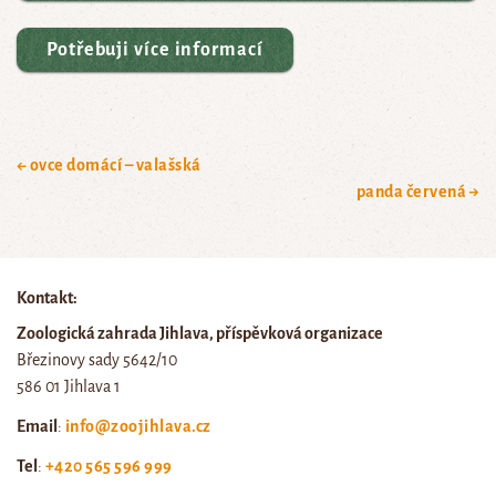
Potřebuji více informací
← ovce domácí – valašská
panda červená →
Kontakt:
Zoologická zahrada Jihlava, příspěvková organizace
Březinovy sady 5642/10
586 01 Jihlava 1
Email
:
info@zoojihlava.cz
Tel
:
+420 565 596 999