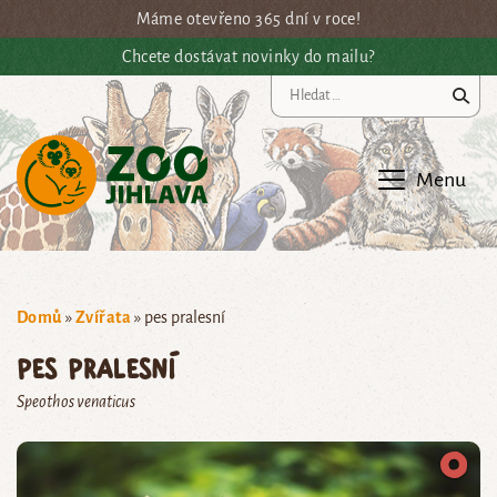
Přejít na hlavní obsah
Máme otevřeno 365 dní v roce!
Chcete dostávat novinky do mailu?
Vy
Menu
Domů
»
Zvířata
»
pes pralesní
pes pralesní
Speothos venaticus