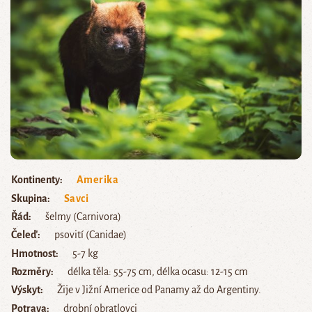
Kontinenty
Amerika
Skupina
Savci
Řád
šelmy (Carnivora)
Čeleď
psovití (Canidae)
Hmotnost
5-7 kg
Rozměry
délka těla: 55-75 cm, délka ocasu: 12-15 cm
Výskyt
Žije v Jižní Americe od Panamy až do Argentiny.
Potrava
drobní obratlovci