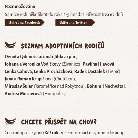
Rozmnožování
Samice rodí několikrát do roka 2-5 mláďat. Březost trvá 67 dnů.
Sdílet na Facebook
Sdílet na Twitter
Seznam adoptivních rodičů
Denní a týdenní stacionář Jihlava p. o.
Johana a Veronika Vodičkovy
(Živanice)
Pavlína Hlavová
Lenka Cahová, Lenka Procházková, Radek Dostálek
(Třebíč)
Jana a Roman Krupičkovi
(Chotěboř )
Miroslav Šuler
(Jaroměřice nad Rokytnou)
Bohumil Nechvátal
Andrea Moravcová
(Humpolec)
Chcete přispět na chov?
Cena adopce je
3 000 Kč / rok
. Více informací o symbolické adopci