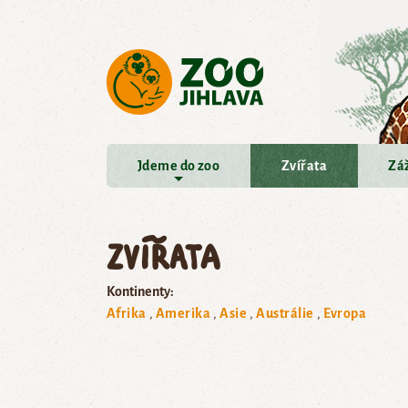
Přejít na hlavní obsah
Jdeme do zoo
Zvířata
Záž
Zvířata
Kontinenty:
Afrika
Amerika
Asie
Austrálie
Evropa