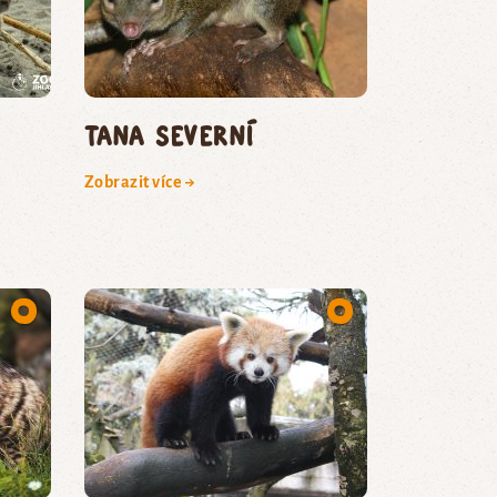
tana severní
Zobrazit více →