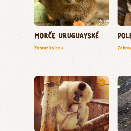
morče uruguayské
pol
Zobrazit více →
Zobraz