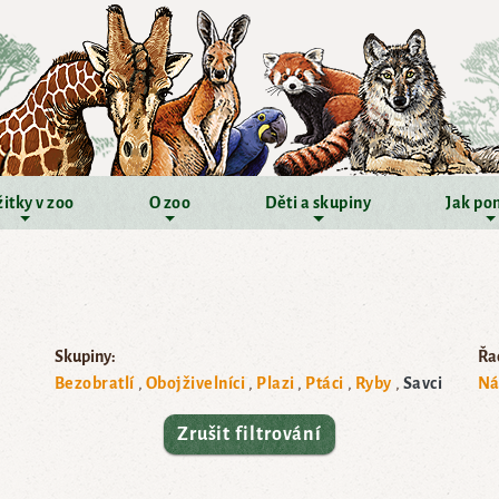
itky v zoo
O zoo
Děti a skupiny
Jak po
Skupiny:
Řad
Bezobratlí
Obojživelníci
Plazi
Ptáci
Ryby
Savci
Ná
Zrušit filtrování