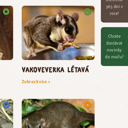
365 dní v
roce!
Chcete
dostávat
novinky
do mailu?
vakoveverka létavá
Zobrazit více →