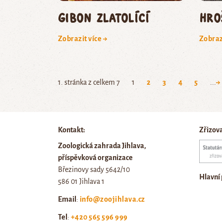
gibon zlatolící
hro
Zobrazit více →
Zobraz
1. stránka z celkem 7
1
2
3
4
5
...
→
Kontakt:
Zřizov
Zoologická zahrada Jihlava,
příspěvková organizace
Březinovy sady 5642/10
Hlavní
586 01 Jihlava 1
Email
:
info@zoojihlava.cz
Tel
:
+420 565 596 999