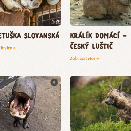
etuška slovanská
králík domácí –
český luštič
it více →
Zobrazit více →