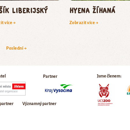
šík liberijský
hyena žíhaná
it více →
Zobrazit více →
Poslední →
atel
Jsme členem:
Partner
 partner
Významný partner