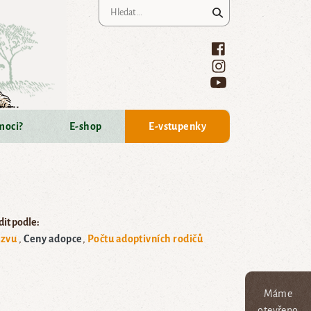
Vyhledávání
moci?
E-shop
E-vstupenky
it podle:
zvu
Ceny adopce
Počtu adoptivních rodičů
Máme
otevřeno