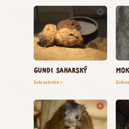
gundi saharský
mok
Zobrazit více →
Zobraz