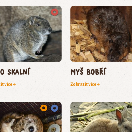
o skalní
myš bobří
it více →
Zobrazit více →