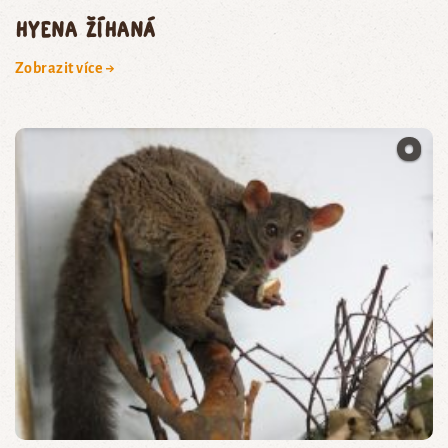
hyena žíhaná
Zobrazit více →