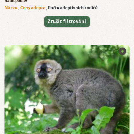
Řadit podle:
Názvu
Ceny adopce
Počtu adoptivních rodičů
Zrušit filtrování