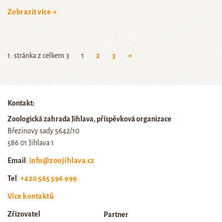
Zobrazit více →
1. stránka z celkem 3
1
2
3
→
Kontakt:
Zoologická zahrada Jihlava, příspěvková organizace
Březinovy sady 5642/10
586 01 Jihlava 1
Email
:
info@zoojihlava.cz
Tel
:
+420 565 596 999
Více kontaktů
Zřizovatel
Partner