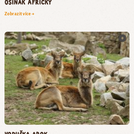
osinák africký
Zobrazit více →