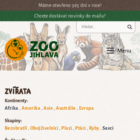
Přejít na hlavní obsah
Máme otevřeno 365 dní v roce!
Chcete dostávat novinky do mailu?
Vy
Menu
Zvířata
Kontinenty:
Afrika
Amerika
Asie
Austrálie
Evropa
Skupiny:
Bezobratlí
Obojživelníci
Plazi
Ptáci
Ryby
Savci