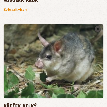
voduška abok
Zobrazit více →
Křeček velký