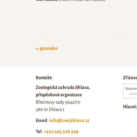
← guanako
Kontakt:
Zřizov
Zoologická zahrada Jihlava,
příspěvková organizace
Březinovy sady 5642/10
Hlavní
586 01 Jihlava 1
Email
:
info@zoojihlava.cz
Tel
:
+420 565 596 999