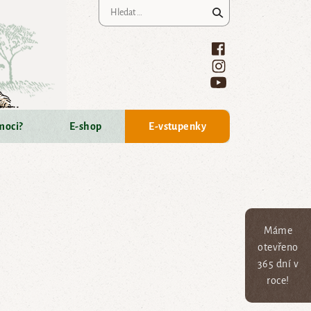
Vyhledávání
moci?
E-shop
E-vstupenky
Máme
otevřeno
365 dní v
roce!