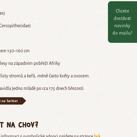
Chcete
es)
dostávat
novinky
Cercopithecidae)
do mailu?
asem 130–160 cm
 lesy na západním pobřeží Afriky
 listy stromů a keřů, méně často květy a ovocem.
avidla jedno mládě po cca 175 dnech březosti.
t na Twitter
ět na chov?
e informací o symbolické adopci najdete na stránce
Jak