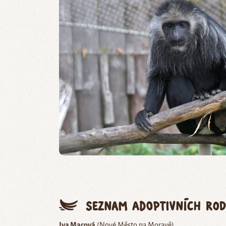
Seznam adoptivních rod
Iva Macová
(Nové Město na Moravě)