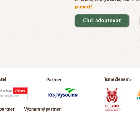
pomoci?
Chci adoptovat
atel
Jsme členem:
Partner
 partner
Významný partner