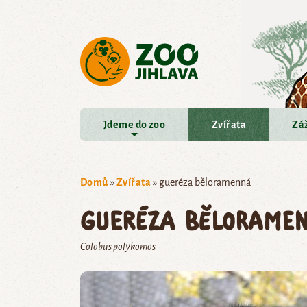
Přejít na hlavní obsah
Jdeme do zoo
Zvířata
Záž
Domů
»
Zvířata
»
gueréza běloramenná
gueréza bělorame
Colobus polykomos