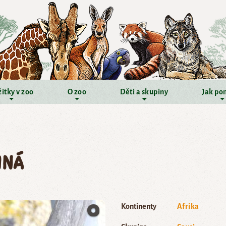
itky v zoo
O zoo
Děti a skupiny
Jak po
nná
Kontinenty
Afrika