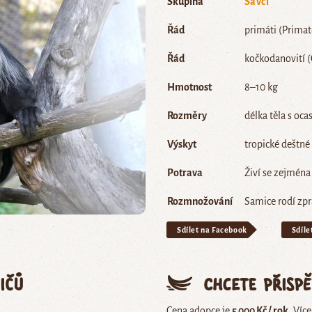
Skupina
Savci
Řád
primáti (Primat
Řád
kočkodanovití (
Hmotnost
8–10 kg
Rozměry
délka těla s oc
Výskyt
tropické deštné
Potrava
Živí se zejména
Rozmnožování
Samice rodí zpr
Sdílet na Facebook
Sdíle
ičů
Chcete přisp
Cena adopce je
5 000 Kč / rok
. Víc