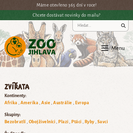
Přejít na hlavní obsah
Máme otevřeno 365 dní v roce!
Chcete dostávat novinky do mailu?
Vy
Menu
Zvířata
Kontinenty:
Afrika
Amerika
Asie
Austrálie
Evropa
Skupiny:
Bezobratlí
Obojživelníci
Plazi
Ptáci
Ryby
Savci