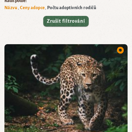
Řadit podle:
Názvu
Ceny adopce
Počtu adoptivních rodičů
Zrušit filtrování