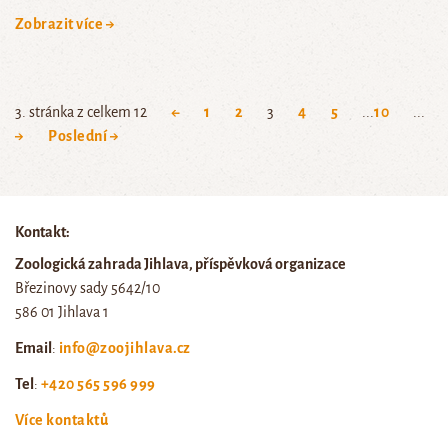
Zobrazit více →
3. stránka z celkem 12
←
1
2
3
4
5
...
10
...
→
Poslední →
Kontakt:
Zoologická zahrada Jihlava, příspěvková organizace
Březinovy sady 5642/10
586 01 Jihlava 1
Email
:
info@zoojihlava.cz
Tel
:
+420 565 596 999
Více kontaktů