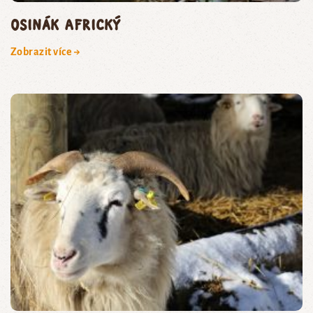
osinák africký
Zobrazit více →