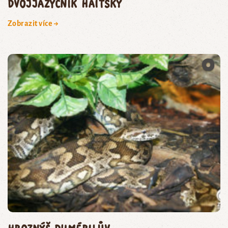
dvojjazyčník haitský
Zobrazit více →