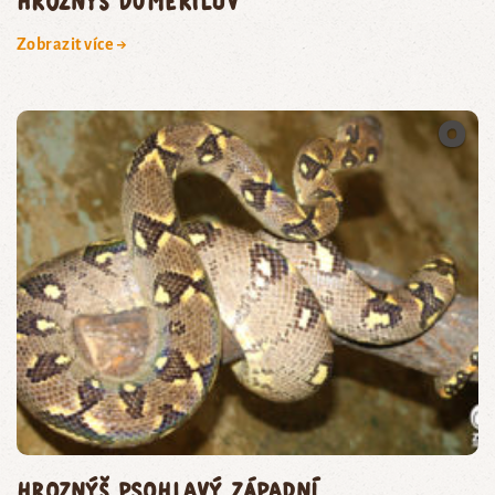
hroznýš Dumérilův
Zobrazit více →
hroznýš psohlavý západní