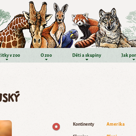
itky v zoo
O zoo
Děti a skupiny
Jak po
jský
Kontinenty
Amerika