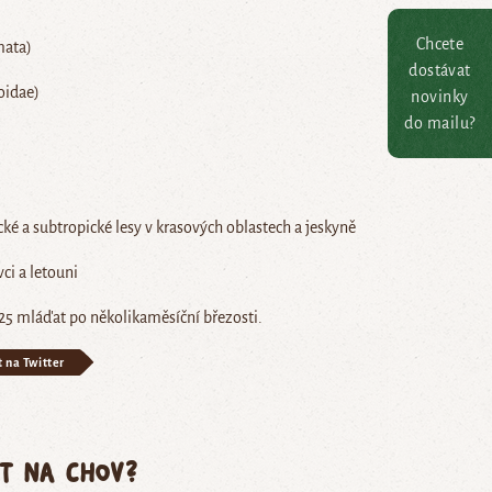
Chcete
mata)
dostávat
oidae)
novinky
do mailu?
cké a subtropické lesy v krasových oblastech a jeskyně
vci a letouni
25 mláďat po několikaměsíční březosti.
t na Twitter
ět na chov?