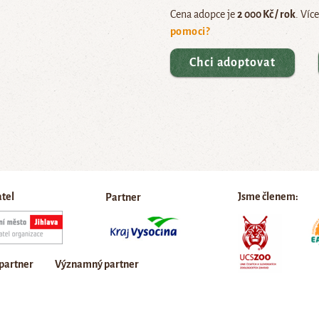
Cena adopce je
2 000 Kč / rok
. Víc
pomoci?
Chci adoptovat
atel
Jsme členem:
Partner
 partner
Významný partner