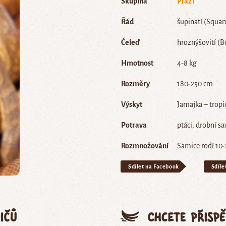
Skupina
Plazi
Řád
šupinatí (Squa
Čeleď
hroznýšovití (B
Hmotnost
4-8 kg
Rozměry
180-250 cm
Výskyt
Jamajka – tropi
Potrava
ptáci, drobní sa
Rozmnožování
Samice rodí 10-
Sdílet na Facebook
Sdíle
ičů
Chcete přisp