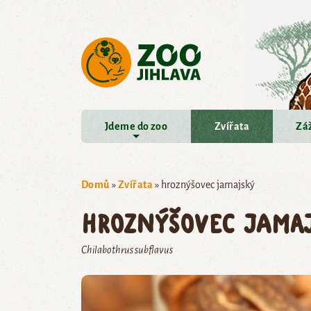
Přejít na hlavní obsah
Jdeme do zoo
Zvířata
Záž
Domů
»
Zvířata
»
hroznýšovec jamajský
hroznýšovec jama
Chilabothrus subflavus