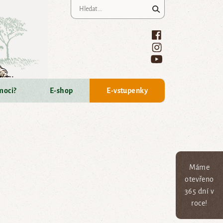
Vyhledávání
moci?
E-shop
E-vstupenky
Máme
otevřeno
365 dní v
roce!