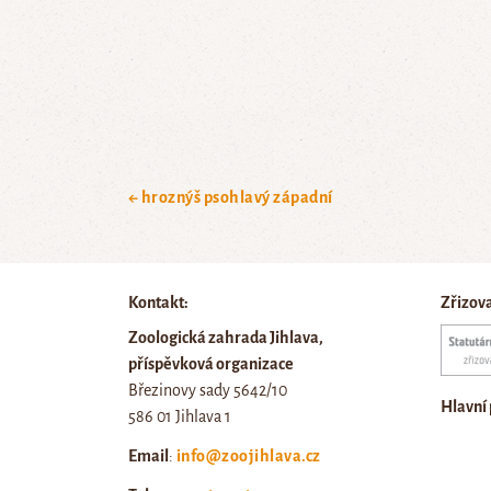
← hroznýš psohlavý západní
Kontakt:
Zřizov
Zoologická zahrada Jihlava,
příspěvková organizace
Březinovy sady 5642/10
Hlavní
586 01 Jihlava 1
Email
:
info@zoojihlava.cz