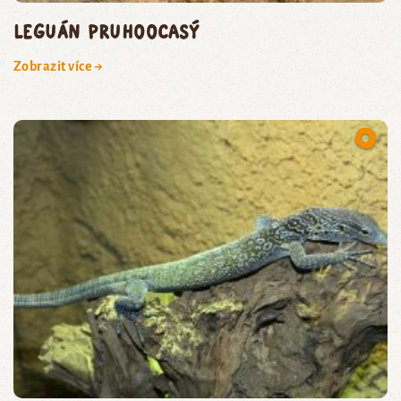
leguán pruhoocasý
Zobrazit více →