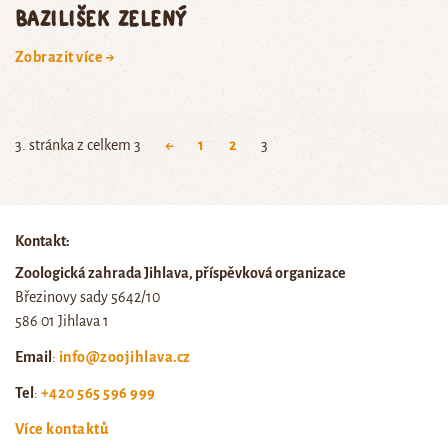
bazilišek zelený
Zobrazit více →
3. stránka z celkem 3
←
1
2
3
Kontakt:
Zoologická zahrada Jihlava, příspěvková organizace
Březinovy sady 5642/10
586 01 Jihlava 1
Email
:
info@zoojihlava.cz
Tel
:
+420 565 596 999
Více kontaktů