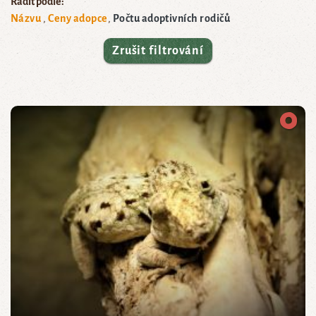
Řadit podle:
Názvu
Ceny adopce
Počtu adoptivních rodičů
Zrušit filtrování