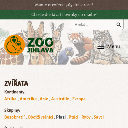
Přejít na hlavní obsah
Máme otevřeno 365 dní v roce!
Chcete dostávat novinky do mailu?
Vy
Menu
Zvířata
Kontinenty:
Afrika
Amerika
Asie
Austrálie
Evropa
Skupiny:
Bezobratlí
Obojživelníci
Plazi
Ptáci
Ryby
Savci