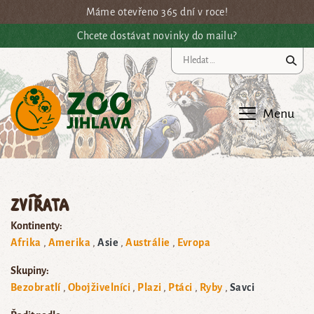
Přejít na hlavní obsah
Máme otevřeno 365 dní v roce!
Chcete dostávat novinky do mailu?
Vy
Menu
Zvířata
Kontinenty:
Afrika
Amerika
Asie
Austrálie
Evropa
Skupiny:
Bezobratlí
Obojživelníci
Plazi
Ptáci
Ryby
Savci