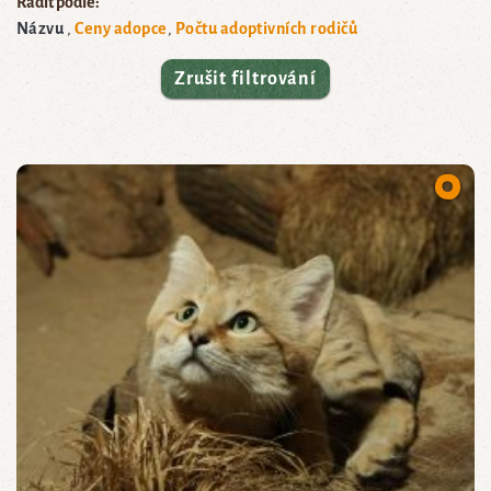
Řadit podle:
Názvu
Ceny adopce
Počtu adoptivních rodičů
Zrušit filtrování