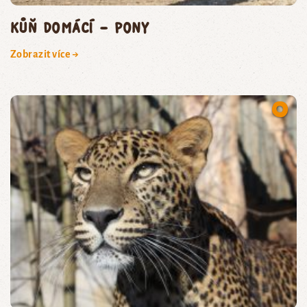
kůň domácí – pony
Zobrazit více →