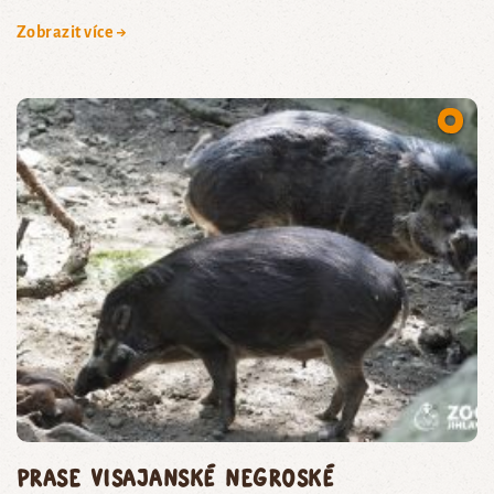
Zobrazit více →
prase visajanské negroské