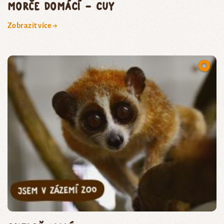
morče domácí – cuy
Zobrazit více →