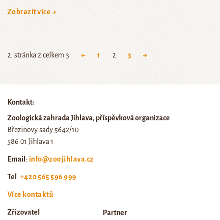
Zobrazit více →
2. stránka z celkem 3
←
1
2
3
→
Kontakt:
Zoologická zahrada Jihlava, příspěvková organizace
Březinovy sady 5642/10
586 01 Jihlava 1
Email
:
info@zoojihlava.cz
Tel
:
+420 565 596 999
Více kontaktů
Zřizovatel
Partner