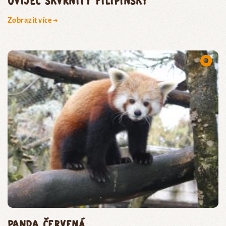
oviječ skvrnitý filipínský
Zobrazit více →
panda červená