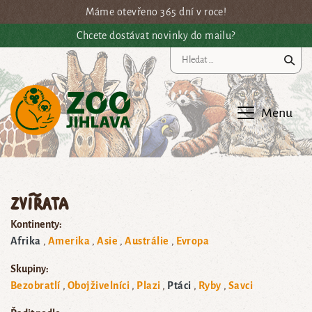
Přejít na hlavní obsah
Máme otevřeno 365 dní v roce!
Chcete dostávat novinky do mailu?
Vy
Menu
Zvířata
Kontinenty:
Afrika
Amerika
Asie
Austrálie
Evropa
Skupiny:
Bezobratlí
Obojživelníci
Plazi
Ptáci
Ryby
Savci