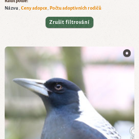
Řadit podle:
Názvu
Ceny adopce
Počtu adoptivních rodičů
Zrušit filtrování