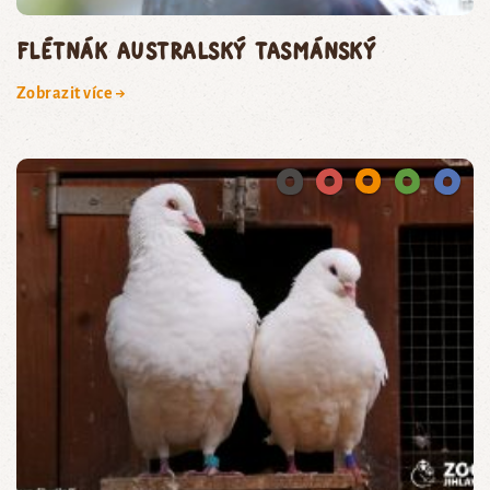
flétnák australský tasmánský
Zobrazit více →