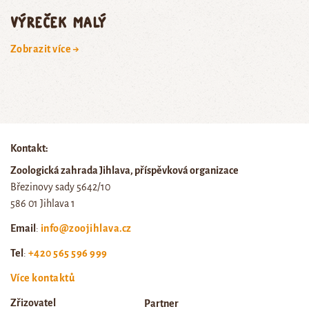
výreček malý
Zobrazit více →
Kontakt:
Zoologická zahrada Jihlava, příspěvková organizace
Březinovy sady 5642/10
586 01 Jihlava 1
Email
:
info@zoojihlava.cz
Tel
:
+420 565 596 999
Více kontaktů
Zřizovatel
Partner