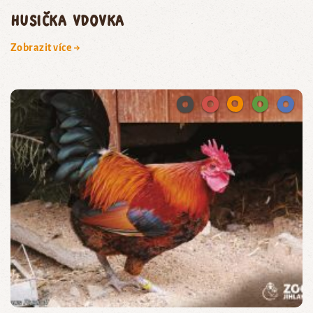
husička vdovka
Zobrazit více →