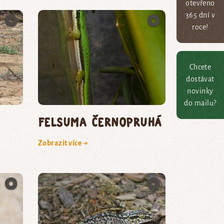
otevřeno
365 dní v
roce!
Chcete
dostávat
novinky
do mailu?
felsuma černopruhá
Zobrazit více →