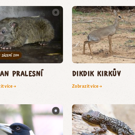
an pralesní
dikdik Kirkův
it více →
Zobrazit více →