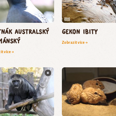
tnák australský
gekon ibity
mánský
Zobrazit více →
it více →