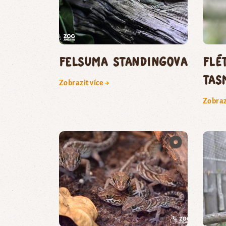
felsuma Standingova
flé
tas
Zobrazit více →
Zobraz