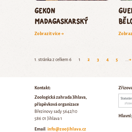
gekon
gue
madagaskarský
běl
Zobrazit více →
Zobraz
1. stránka z celkem 6
1
2
3
4
5
...
→
Kontakt:
Zřizov
Zoologická zahrada Jihlava,
příspěvková organizace
Březinovy sady 5642/10
Hlavní
586 01 Jihlava 1
Email
:
info@zoojihlava.cz