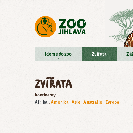
Přejít na hlavní obsah
Jdeme do zoo
Zvířata
Záž
Zvířata
Kontinenty:
Afrika
Amerika
Asie
Austrálie
Evropa