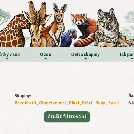
itky v zoo
O zoo
Děti a skupiny
Jak po
Skupiny:
Řad
Bezobratlí
Obojživelníci
Plazi
Ptáci
Ryby
Savci
Ná
Zrušit filtrování