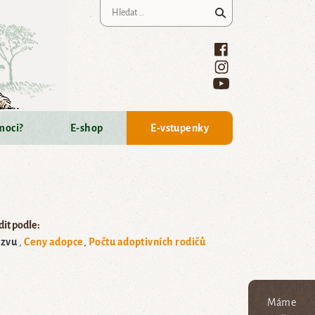
Vyhledávání
moci?
E-shop
E-vstupenky
it podle:
zvu
Ceny adopce
Počtu adoptivních rodičů
Máme