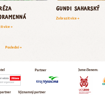
réza
gundi saharský
oramenná
Zobrazit více →
it více →
Poslední →
atel
Jsme členem:
Partner
 partner
Významný partner