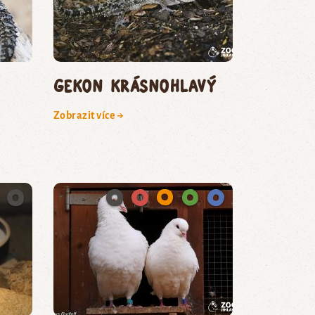
gekon krásnohlavý
Zobrazit více →