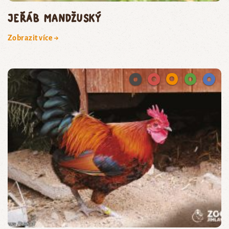
jeřáb mandžuský
Zobrazit více →