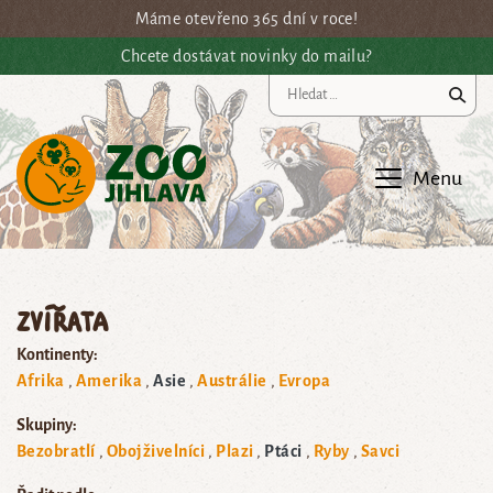
Přejít na hlavní obsah
Máme otevřeno 365 dní v roce!
Chcete dostávat novinky do mailu?
Vy
Menu
Zvířata
Kontinenty:
Afrika
Amerika
Asie
Austrálie
Evropa
Skupiny:
Bezobratlí
Obojživelníci
Plazi
Ptáci
Ryby
Savci