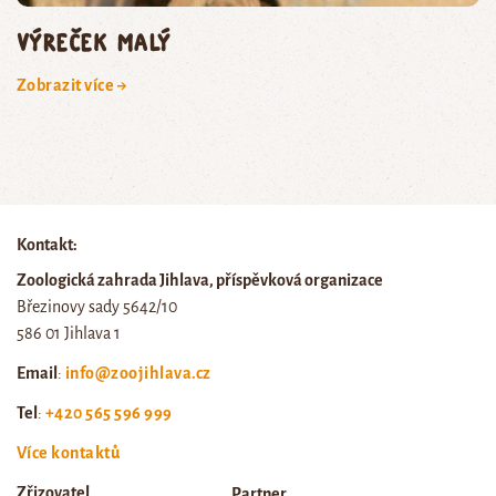
výreček malý
Zobrazit více →
Kontakt:
Zoologická zahrada Jihlava, příspěvková organizace
Březinovy sady 5642/10
586 01 Jihlava 1
Email
:
info@zoojihlava.cz
Tel
:
+420 565 596 999
Více kontaktů
Zřizovatel
Partner