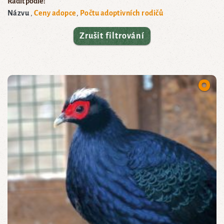
Řadit podle:
Názvu
Ceny adopce
Počtu adoptivních rodičů
Zrušit filtrování