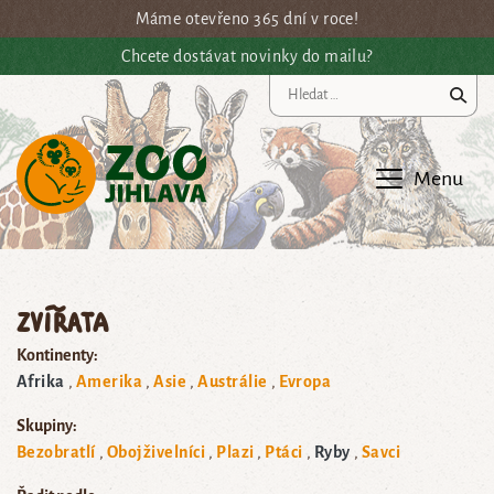
Přejít na hlavní obsah
Máme otevřeno 365 dní v roce!
Chcete dostávat novinky do mailu?
Vy
Menu
Zvířata
Kontinenty:
Afrika
Amerika
Asie
Austrálie
Evropa
Skupiny:
Bezobratlí
Obojživelníci
Plazi
Ptáci
Ryby
Savci