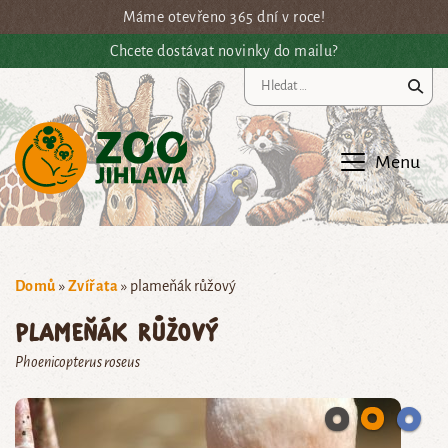
Přejít na hlavní obsah
Máme otevřeno 365 dní v roce!
Chcete dostávat novinky do mailu?
Vy
Menu
Domů
»
Zvířata
»
plameňák růžový
plameňák růžový
Phoenicopterus roseus