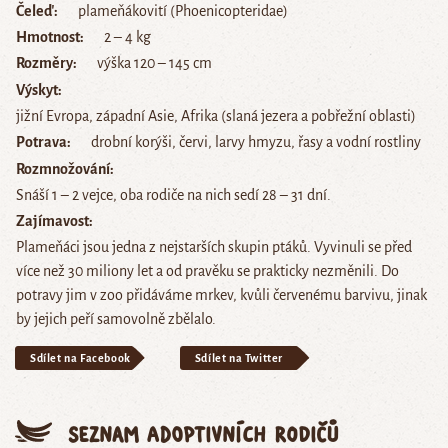
Čeleď
plameňákovití (Phoenicopteridae)
Hmotnost
2 – 4 kg
Rozměry
výška 120 – 145 cm
Výskyt
jižní Evropa, západní Asie, Afrika (slaná jezera a pobřežní oblasti)
Potrava
drobní korýši, červi, larvy hmyzu, řasy a vodní rostliny
Rozmnožování
Snáší 1 – 2 vejce, oba rodiče na nich sedí 28 – 31 dní.
Zajímavost
Plameňáci jsou jedna z nejstarších skupin ptáků. Vyvinuli se před
více než 30 miliony let a od pravěku se prakticky nezměnili. Do
potravy jim v zoo přidáváme mrkev, kvůli červenému barvivu, jinak
by jejich peří samovolně zbělalo.
Sdílet na Facebook
Sdílet na Twitter
Seznam adoptivních rodičů