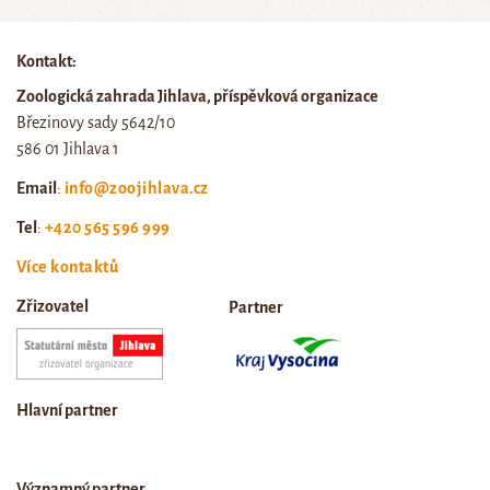
Kontakt:
Zoologická zahrada Jihlava, příspěvková organizace
Březinovy sady 5642/10
586 01 Jihlava 1
Email
:
info@zoojihlava.cz
Tel
:
+420 565 596 999
Více kontaktů
Zřizovatel
Partner
Hlavní partner
Významný partner