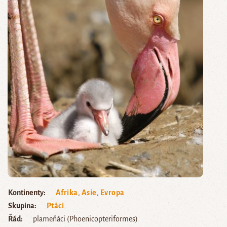
Kontinenty
Afrika
,
Asie
,
Evropa
Skupina
Ptáci
Řád
plameňáci (Phoenicopteriformes)