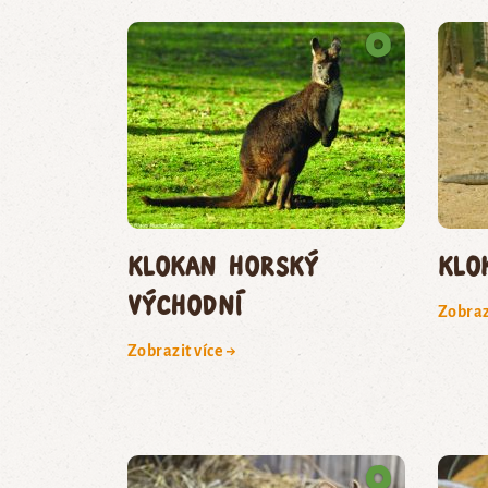
klokan horský
klo
východní
Zobraz
Zobrazit více →