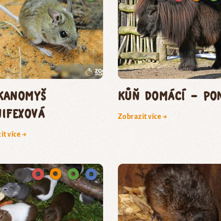
kanomyš
kůň domácí – po
nifexová
Zobrazit více →
it více →