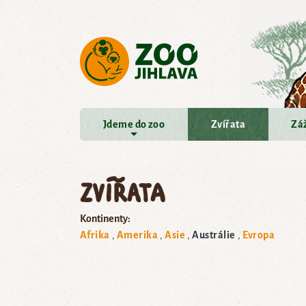
Přejít na hlavní obsah
Jdeme do zoo
Zvířata
Záž
Zvířata
Kontinenty:
Afrika
Amerika
Asie
Austrálie
Evropa