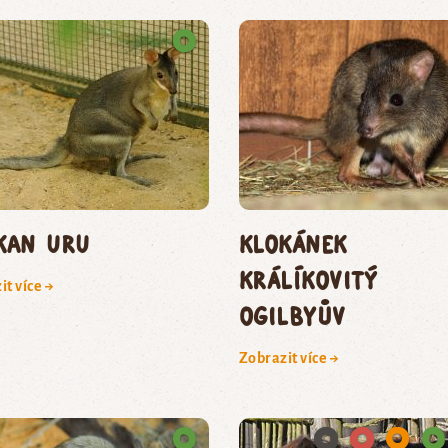
kan uru
klokánek
králíkovitý
it více →
Ogilbyův
Zobrazit více →