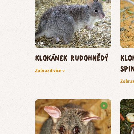
klokánek rudohnědý
klo
spi
Zobrazit více →
Zobraz