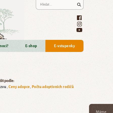
Vyhledávání
moci?
E-shop
E-vstupenky
it podle:
zvu
Ceny adopce
Počtu adoptivních rodičů
Máme