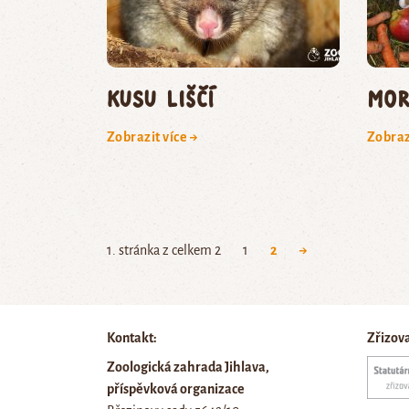
kusu liščí
mor
Zobrazit více →
Zobraz
1. stránka z celkem 2
1
2
→
Kontakt:
Zřizov
Zoologická zahrada Jihlava,
příspěvková organizace