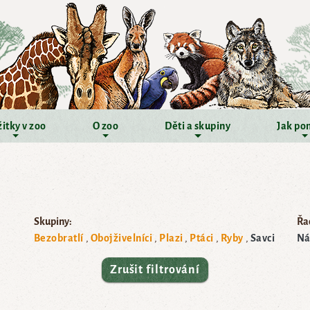
itky v zoo
O zoo
Děti a skupiny
Jak po
Skupiny:
Řad
Bezobratlí
Obojživelníci
Plazi
Ptáci
Ryby
Savci
Ná
Zrušit filtrování