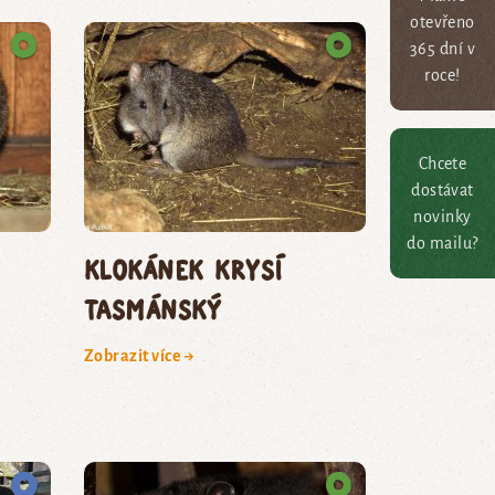
otevřeno
365 dní v
roce!
Chcete
dostávat
novinky
do mailu?
klokánek krysí
tasmánský
Zobrazit více →