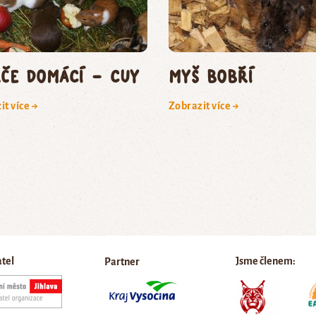
če domácí – cuy
myš bobří
it více →
Zobrazit více →
atel
Jsme členem:
Partner