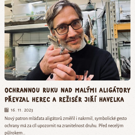
Ochrannou ruku nad malými aligátory
převzal herec a režisér Jiří Havelka
16. 11. 2023
Nový patron mláďata aligátorů změřil i nakrmil, symbolické gesto
ochrany má za cíl upozornit na zranitelnost druhu. Před necelým
půlrokem…