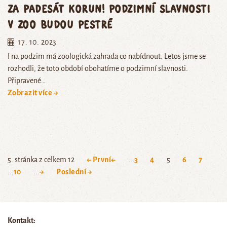
za padesát korun! Podzimní slavnosti
v zoo budou pestré
17. 10. 2023
I na podzim má zoologická zahrada co nabídnout. Letos jsme se
rozhodli, že toto období obohatíme o podzimní slavnosti.
Připravené…
Zobrazit více →
5. stránka z celkem 12
← První
←
...
3
4
5
6
7
...
10
...
→
Poslední →
Kontakt: