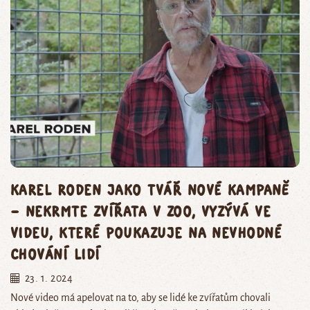
Karel Roden jako tvář nové kampaně
– nekrmte zvířata v zoo, vyzývá ve
videu, které poukazuje na nevhodné
chování lidí
23. 1. 2024
Nové video má apelovat na to, aby se lidé ke zvířatům chovali