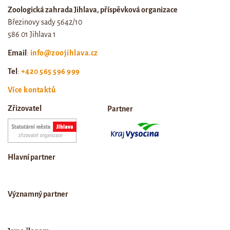
Zoologická zahrada Jihlava, příspěvková organizace
Březinovy sady 5642/10
586 01 Jihlava 1
Email
:
info@zoojihlava.cz
Tel
:
+420 565 596 999
Více kontaktů
Zřizovatel
Partner
Hlavní partner
Významný partner