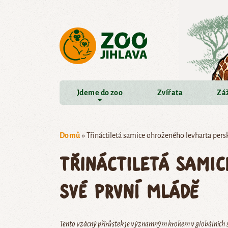
Přejít na hlavní obsah
Jdeme do zoo
Zvířata
Záž
Domů
»
Třináctiletá samice ohroženého levharta pers
Třináctiletá sami
své první mládě
Tento vzácný přírůstek je významným krokem v globálních s