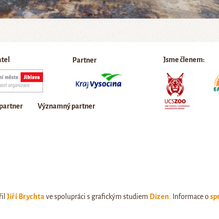
atel
Jsme členem:
Partner
 partner
Významný partner
řil
Jiří Brychta
ve spolupráci s grafickým studiem
Dizen
. Informace o
sp