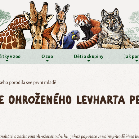
itky v zoo
O zoo
Děti a skupiny
Jak po
kého porodila své první mládě
ce ohroženého levharta p
nahách o zachování ohroženého druhu, jehož populace ve volné přírodě klesá kvůl