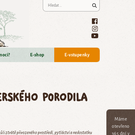
Vyhledávání
moci?
E-shop
E-vstupenky
erského porodila
Máme
otevřeno
i ztrátě přirozeného prostředí, pytláctví a nedostatku
365 dní v