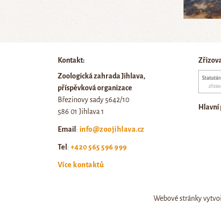
Kontakt:
Zřizov
Zoologická zahrada Jihlava,
příspěvková organizace
Březinovy sady 5642/10
Hlavní
586 01 Jihlava 1
Email
:
info@zoojihlava.cz
Tel
:
+420 565 596 999
Více kontaktů
Webové stránky vytvo