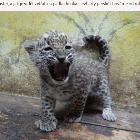
ster, a jak je vidět zvířata si padla do oka. Levharty perské chováme od ro