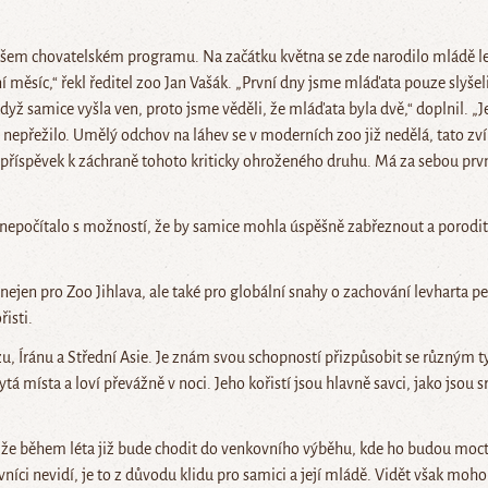
šem chovatelském programu. Na začátku května se zde narodilo mládě le
í měsíc,“ řekl ředitel zoo Jan Vašák. „První dny jsme mláďata pouze slyšel
ž samice vyšla ven, proto jsme věděli, že mláďata byla dvě,“ doplnil. „
nepřežilo. Umělý odchov na láhev se v moderních zoo již nedělá, tato zví
příspěvek k záchraně tohoto kriticky ohroženého druhu. Má za sebou první 
ř nepočítalo s možností, že by samice mohla úspěšně zabřeznout a porodit. 
en pro Zoo Jihlava, ale také pro globální snahy o zachování levharta per
řisti.
, Íránu a Střední Asie. Je znám svou schopností přizpůsobit se různým ty
tá místa a loví převážně v noci. Jeho kořistí jsou hlavně savci, jako jsou sr
, že během léta již bude chodit do venkovního výběhu, kde ho budou moct 
ci nevidí, je to z důvodu klidu pro samici a její mládě. Vidět však mohou