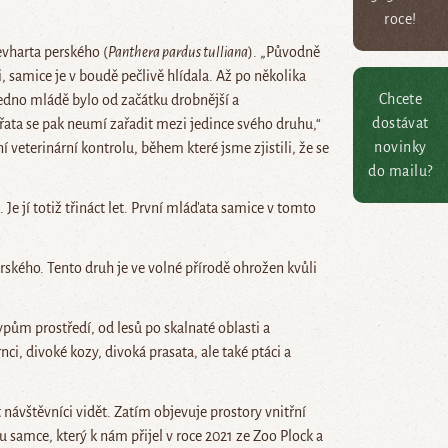
roce!
vharta perského (
Panthera pardus tulliana
). „Původně
i, samice je v boudě pečlivě hlídala. Až po několika
Chcete
Jedno mládě bylo od začátku drobnější a
dostávat
řata se pak neumí zařadit mezi jedince svého druhu,“
novinky
veterinární kontrolu, během které jsme zjistili, že se
do mailu?
Je jí totiž třináct let. První mláďata samice v tomto
ského. Tento druh je ve volné přírodě ohrožen kvůli
pům prostředí, od lesů po skalnaté oblasti a
nci, divoké kozy, divoká prasata, ale také ptáci a
návštěvníci vidět. Zatím objevuje prostory vnitřní
 samce, který k nám přijel v roce 2021 ze Zoo Plock a