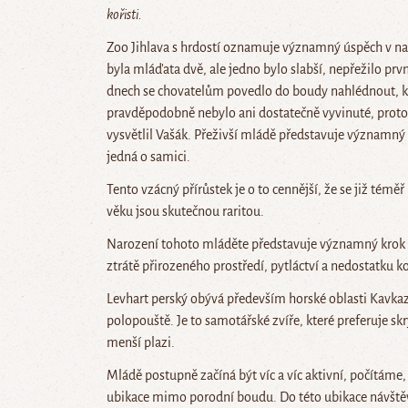
kořisti.
Zoo Jihlava s hrdostí oznamuje významný úspěch v na
byla mláďata dvě, ale jedno bylo slabší, nepřežilo prvn
dnech se chovatelům povedlo do boudy nahlédnout, kdy
pravděpodobně nebylo ani dostatečně vyvinuté, proto 
vysvětlil Vašák. Přeživší mládě představuje významný 
jedná o samici.
Tento vzácný přírůstek je o to cennější, že se již témě
věku jsou skutečnou raritou.
Narození tohoto mláděte představuje významný krok nej
ztrátě přirozeného prostředí, pytláctví a nedostatku ko
Levhart perský obývá především horské oblasti Kavkazu
polopouště. Je to samotářské zvíře, které preferuje skry
menší plazi.
Mládě postupně začíná být víc a víc aktivní, počítáme
ubikace mimo porodní boudu. Do této ubikace návštěvní