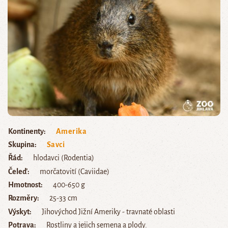
Kontinenty
Amerika
Skupina
Savci
Řád
hlodavci (Rodentia)
Čeleď
morčatovití (Caviidae)
Hmotnost
400-650 g
Rozměry
25-33 cm
Výskyt
Jihovýchod Jižní Ameriky - travnaté oblasti
Potrava
Rostliny a jejich semena a plody.