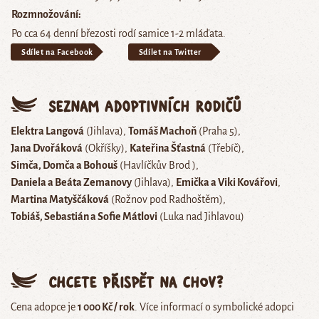
Rozmnožování
Po cca 64 denní březosti rodí samice 1-2 mláďata.
Sdílet na Facebook
Sdílet na Twitter
Seznam adoptivních rodičů
Elektra Langová
(Jihlava)
Tomáš Machoň
(Praha 5)
Jana Dvořáková
(Okříšky)
Kateřina Šťastná
(Třebíč)
Simča, Domča a Bohouš
(Havlíčkův Brod )
Daniela a Beáta Zemanovy
(Jihlava)
Emička a Viki Kovářovi
Martina Matyščáková
(Rožnov pod Radhoštěm)
Tobiáš, Sebastián a Sofie Mátlovi
(Luka nad Jihlavou)
Chcete přispět na chov?
Cena adopce je
1 000 Kč / rok
. Více informací o symbolické adopci