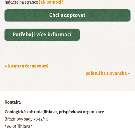
najdete na stránce
Jak pomoci?
Chci adoptovat
Potřebuji více informací
← kosman černovousý
poletuška slovanská →
Kontakt:
Zoologická zahrada Jihlava, příspěvková organizace
Březinovy sady 5642/10
586 01 Jihlava 1