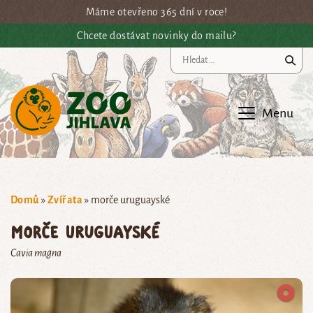
Přejít na hlavní obsah
Máme otevřeno 365 dní v roce!
Chcete dostávat novinky do mailu?
Vy
Menu
Domů
»
Zvířata
»
morče uruguayské
morče uruguayské
Cavia magna