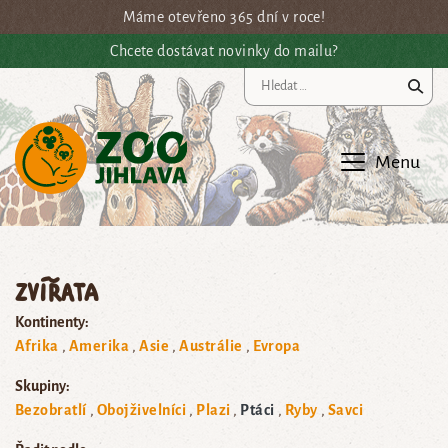
Přejít na hlavní obsah
Máme otevřeno 365 dní v roce!
Chcete dostávat novinky do mailu?
Vy
Menu
Zvířata
Kontinenty:
Afrika
Amerika
Asie
Austrálie
Evropa
Skupiny:
Bezobratlí
Obojživelníci
Plazi
Ptáci
Ryby
Savci