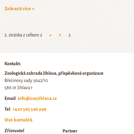
Zobrazit více →
2. stránka z celkem 2
←
1
2
Kontakt:
Zoologická zahrada Jihlava, příspěvková organizace
Březinovy sady 5642/10
586 01 Jihlava 1
Email
:
info@zoojihlava.cz
Tel
:
+420 565 596 999
Více kontaktů
Zřizovatel
Partner