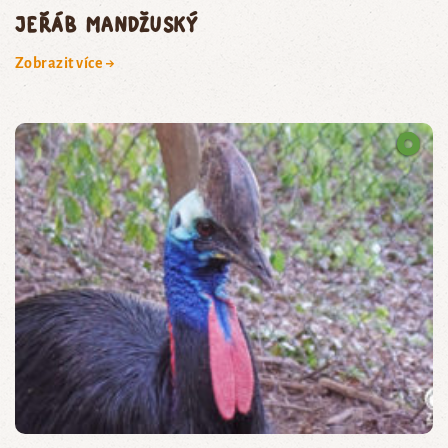
jeřáb mandžuský
Zobrazit více →