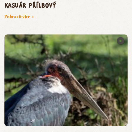
kasuár přílbový
Zobrazit více →