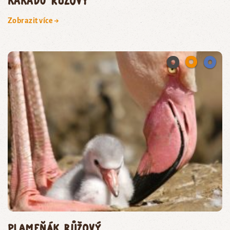
KAKADU RŮŽOVÝ
Zobrazit více →
plameňák růžový