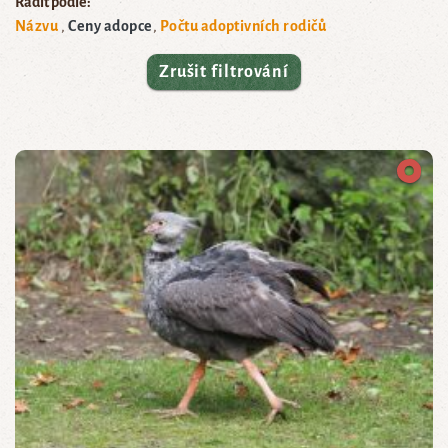
Řadit podle:
Názvu
Ceny adopce
Počtu adoptivních rodičů
Zrušit filtrování