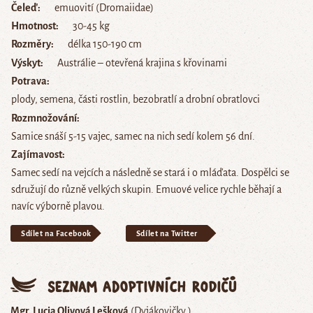
Čeleď
emuovití (Dromaiidae)
Hmotnost
30-45 kg
Rozměry
délka 150-190 cm
Výskyt
Austrálie – otevřená krajina s křovinami
Potrava
plody, semena, části rostlin, bezobratlí a drobní obratlovci
Rozmnožování
Samice snáší 5-15 vajec, samec na nich sedí kolem 56 dní.
Zajímavost
Samec sedí na vejcích a následně se stará i o mláďata. Dospělci se
sdružují do různě velkých skupin. Emuové velice rychle běhají a
navíc výborně plavou.
Sdílet na Facebook
Sdílet na Twitter
Seznam adoptivních rodičů
Mgr. Lucia Olivová Lešková
(Dyjákovičky )