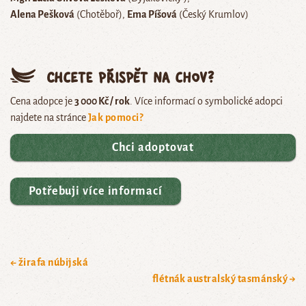
Alena Pešková
(Chotěboř)
Ema Píšová
(Český Krumlov)
Chcete přispět na chov?
Cena adopce je
3 000 Kč / rok
. Více informací o symbolické adopci
najdete na stránce
Jak pomoci?
Chci adoptovat
Potřebuji více informací
← žirafa núbijská
flétnák australský tasmánský →