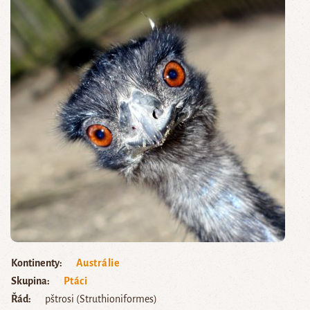
Kontinenty
Austrálie
Skupina
Ptáci
Řád
pštrosi (Struthioniformes)