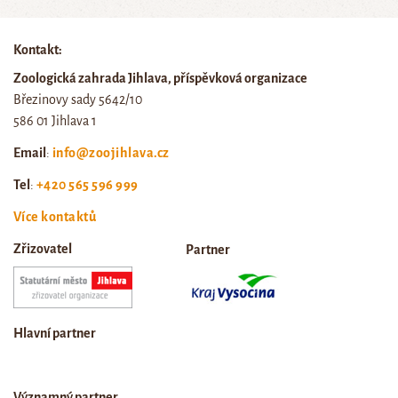
Kontakt:
Zoologická zahrada Jihlava, příspěvková organizace
Březinovy sady 5642/10
586 01 Jihlava 1
Email
:
info@zoojihlava.cz
Tel
:
+420 565 596 999
Více kontaktů
Zřizovatel
Partner
Hlavní partner
Významný partner