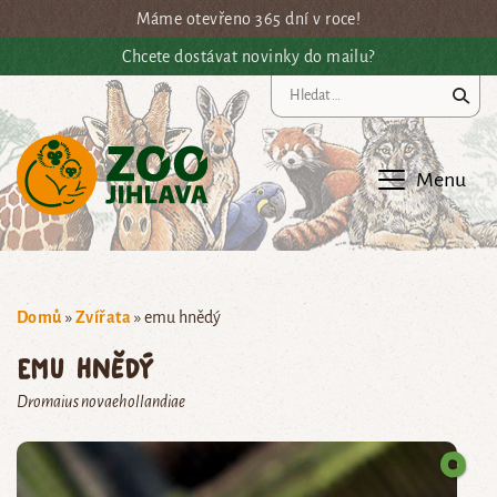
Přejít na hlavní obsah
Máme otevřeno 365 dní v roce!
Chcete dostávat novinky do mailu?
Vy
Menu
Domů
»
Zvířata
»
emu hnědý
emu hnědý
Dromaius novaehollandiae