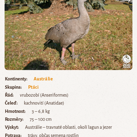
Kontinenty
Austrálie
Skupina
Ptáci
Řád
vrubozobí (Anseriformes)
Čeleď
kachnovití (Anatidae)
Hmotnost
3 – 6,8 kg
Rozměry
75 – 100 cm
Výskyt
Austrálie – travnaté oblasti, okolí lagun a jezer
Potrava
trávy, občas semena rostlin