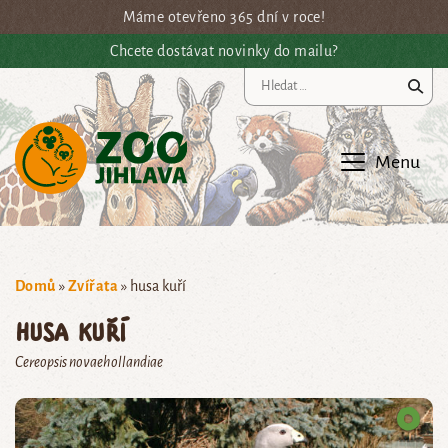
Přejít na hlavní obsah
Máme otevřeno 365 dní v roce!
Chcete dostávat novinky do mailu?
Vy
Menu
Domů
»
Zvířata
»
husa kuří
husa kuří
Cereopsis novaehollandiae