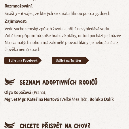
Rozmnožování
Snáší 3 – 6 vajec, ze kterých se kuřata líhnou po cca 35 dnech.
Zajímavost
Vede suchozemský způsob života a příliš nevyhledává vodu.
Zobákem připomíná spíše hrabavé ptáky, odtud pochází její název.
Na svalnatých nohou má zakrnělé plovací blány. Je nebojácná a z
člověka nemá strach.
Sdílet na Facebook
Sdílet na Twitter
Seznam adoptivních rodičů
Olga Kopáčová
(Praha)
Mgr. et Mgr. Kateřina Hortová
(Velké Meziříčí)
Bohík a Dalík
Chcete přispět na chov?