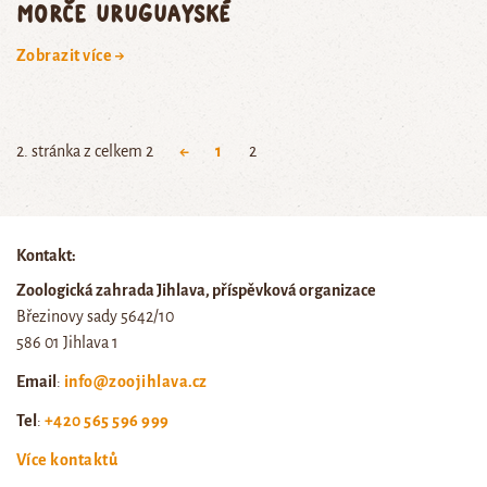
morče uruguayské
Zobrazit více →
2. stránka z celkem 2
←
1
2
Kontakt:
Zoologická zahrada Jihlava, příspěvková organizace
Březinovy sady 5642/10
586 01 Jihlava 1
Email
:
info@zoojihlava.cz
Tel
:
+420 565 596 999
Více kontaktů