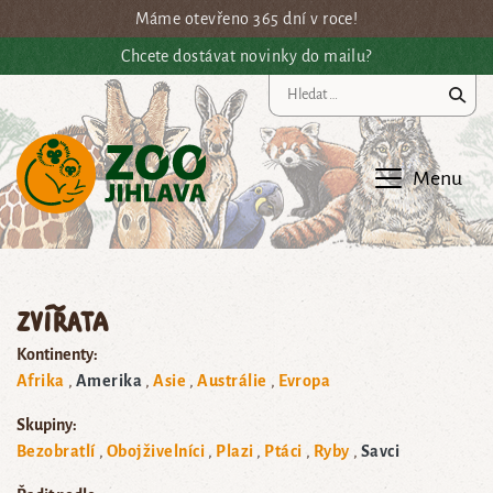
Přejít na hlavní obsah
Máme otevřeno 365 dní v roce!
Chcete dostávat novinky do mailu?
Vy
Menu
Zvířata
Kontinenty:
Afrika
Amerika
Asie
Austrálie
Evropa
Skupiny:
Bezobratlí
Obojživelníci
Plazi
Ptáci
Ryby
Savci