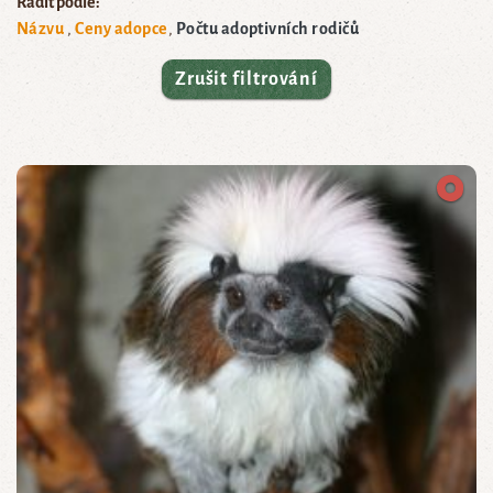
Řadit podle:
Názvu
Ceny adopce
Počtu adoptivních rodičů
Zrušit filtrování