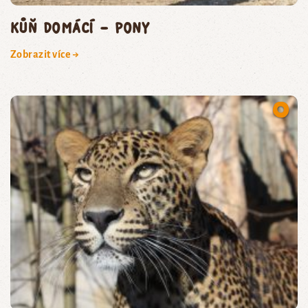
kůň domácí – pony
Zobrazit více →