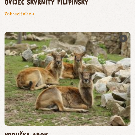
oviječ skvrnitý filipínský
Zobrazit více →