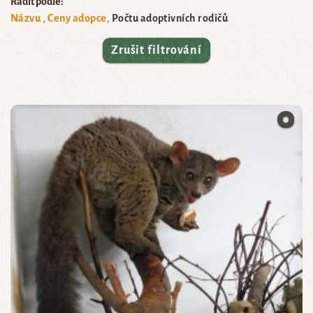
Řadit podle:
Názvu
Ceny adopce
Počtu adoptivních rodičů
Zrušit filtrování