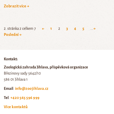
Zobrazit více →
2. stránka z celkem 7
←
1
2
3
4
5
...
→
Poslední →
Kontakt:
Zoologická zahrada Jihlava, příspěvková organizace
Březinovy sady 5642/10
586 01 Jihlava 1
Email
:
info@zoojihlava.cz
Tel
:
+420 565 596 999
Více kontaktů