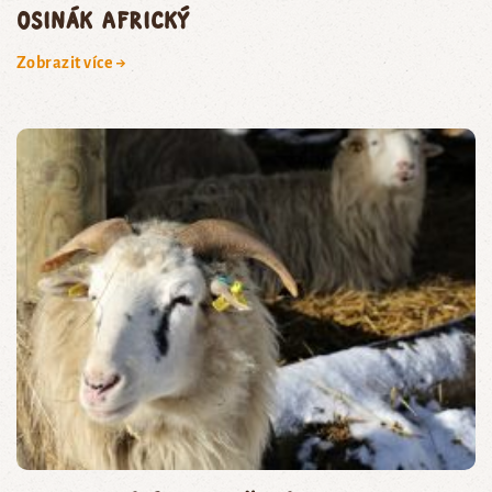
osinák africký
Zobrazit více →