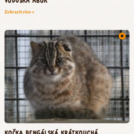
voduška abok
Zobrazit více →
kočka bengálská krátkouchá