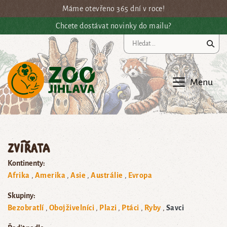
Přejít na hlavní obsah
Máme otevřeno 365 dní v roce!
Chcete dostávat novinky do mailu?
Vy
Menu
Zvířata
Kontinenty:
Afrika
Amerika
Asie
Austrálie
Evropa
Skupiny:
Bezobratlí
Obojživelníci
Plazi
Ptáci
Ryby
Savci