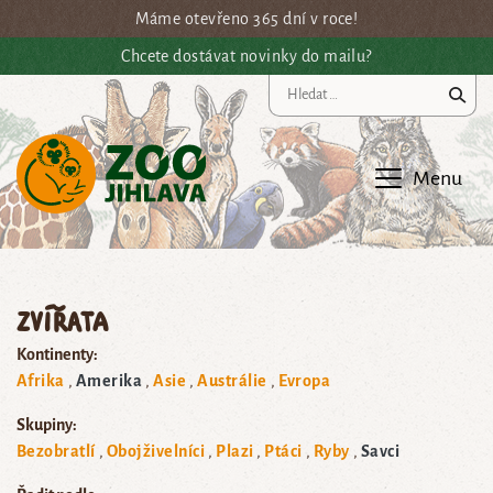
Přejít na hlavní obsah
Máme otevřeno 365 dní v roce!
Chcete dostávat novinky do mailu?
Vy
Menu
Zvířata
Kontinenty:
Afrika
Amerika
Asie
Austrálie
Evropa
Skupiny:
Bezobratlí
Obojživelníci
Plazi
Ptáci
Ryby
Savci