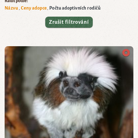
Řadit podle:
Názvu
Ceny adopce
Počtu adoptivních rodičů
Zrušit filtrování