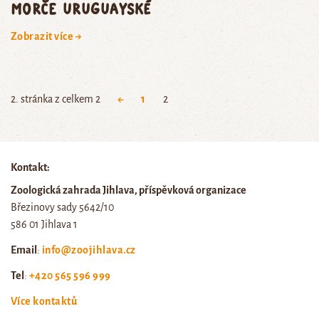
morče uruguayské
Zobrazit více →
2. stránka z celkem 2
←
1
2
Kontakt:
Zoologická zahrada Jihlava, příspěvková organizace
Březinovy sady 5642/10
586 01 Jihlava 1
Email
:
info@zoojihlava.cz
Tel
:
+420 565 596 999
Více kontaktů