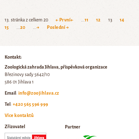
13. stránka z celkem 20
← První
←
...
11
12
13
14
15
...
20
...
→
Poslední →
Kontakt:
Zoologická zahrada Jihlava, příspěvková organizace
Březinovy sady 5642/10
586 01 Jihlava 1
Email
:
info@zoojihlava.cz
Tel
:
+420 565 596 999
Více kontaktů
Zřizovatel
Partner