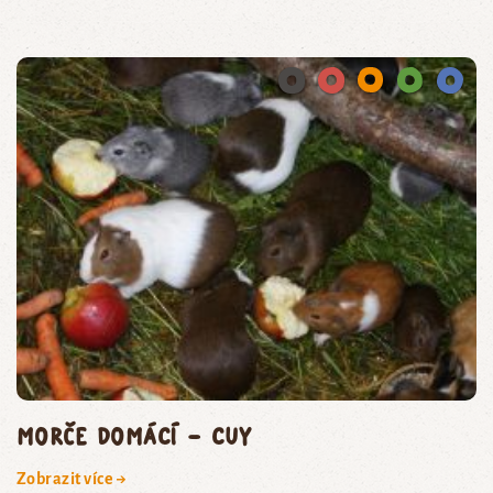
morče domácí – cuy
Zobrazit více →