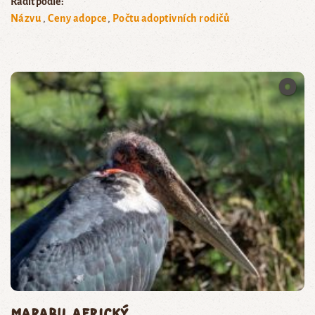
Řadit podle:
Názvu
Ceny adopce
Počtu adoptivních rodičů
marabu africký