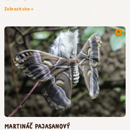
Zobrazit více →
martináč pajasanový