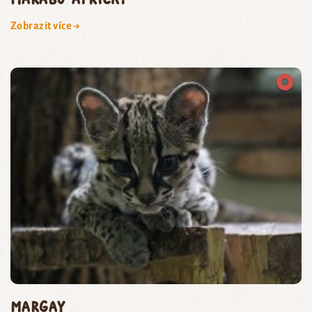
Zobrazit více →
margay