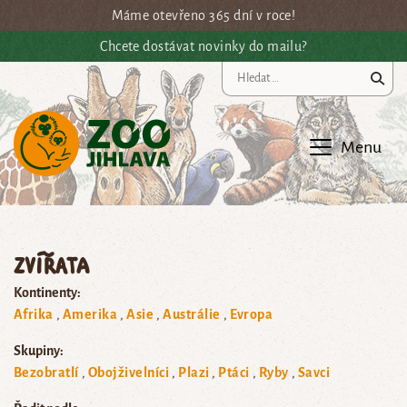
Přejít na hlavní obsah
Máme otevřeno 365 dní v roce!
Chcete dostávat novinky do mailu?
Vy
Menu
Zvířata
Kontinenty:
Afrika
Amerika
Asie
Austrálie
Evropa
Skupiny:
Bezobratlí
Obojživelníci
Plazi
Ptáci
Ryby
Savci