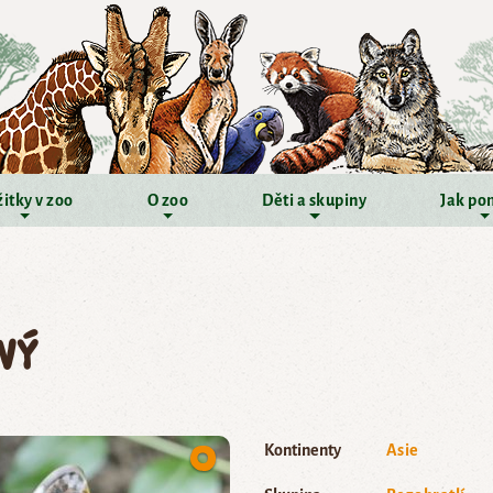
itky v zoo
O zoo
Děti a skupiny
Jak po
vý
Kontinenty
Asie