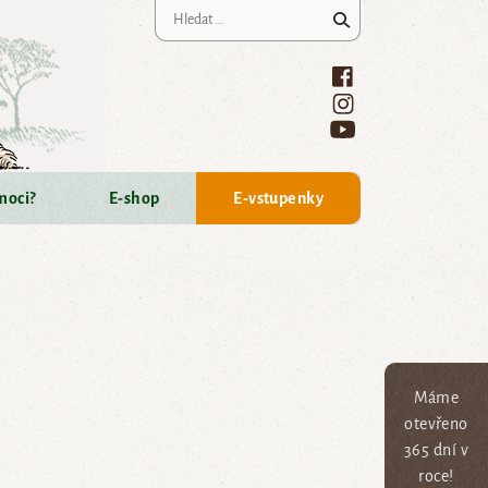
Vyhledávání
moci?
E-shop
E-vstupenky
Máme
otevřeno
365 dní v
roce!