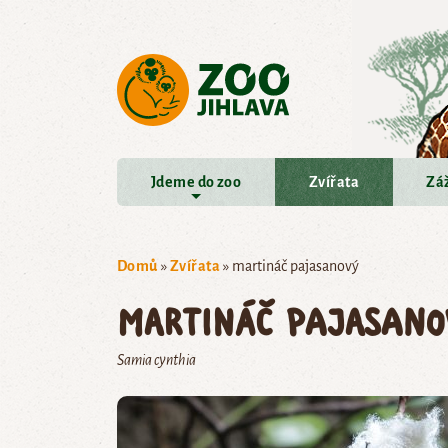
Přejít na hlavní obsah
Jdeme do zoo
Zvířata
Záž
Domů
»
Zvířata
»
martináč pajasanový
martináč pajasano
Samia cynthia