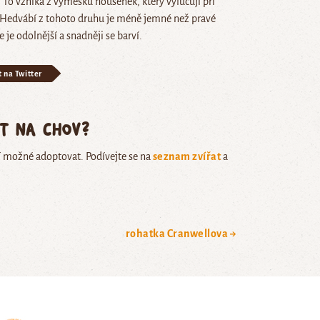
 To vzniká z výměšků housenek, který vylučují při
 Hedvábí z tohoto druhu je méně jemné než pravé
je odolnější a snadněji se barví.
t na Twitter
ět na chov?
í možné adoptovat. Podívejte se na
seznam zvířat
a
rohatka Cranwellova →