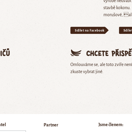
výrobě hedvábí.
stavbě kokonu.
morušové, ale 
Sdílet na Facebook
Sdíle
ičů
Chcete přisp
Omlouváme se, ale toto zvíře nen
zkuste vybrat jiné.
atel
Jsme členem:
Partner