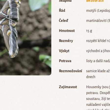
Skupina
Bezobratlí
Řád
motýli (Lepidop
Čeleď
martináčovití (
Hmotnost
15 g
Rozměry
rozpětí křídel 1
Výskyt
východní a jiho
Potrava
listy a další na
Rozmnožování
samice klade až
dnech
Zajímavost
Housenky jsou j
potravu. Dospěl
soustavu, žijí t
nakladení vajíč