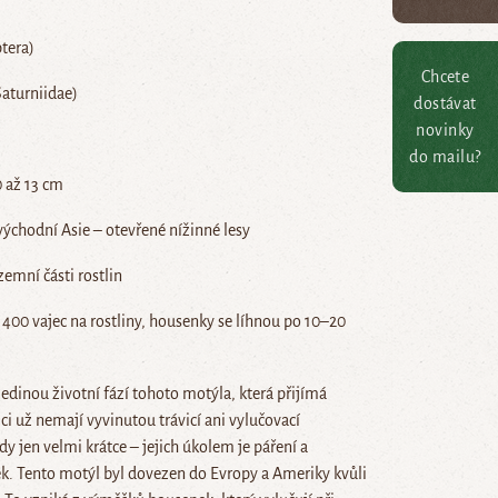
tera)
Chcete
Saturniidae)
dostávat
novinky
do mailu?
0 až 13 cm
východní Asie – otevřené nížinné lesy
dzemní části rostlin
 400 vajec na rostliny, housenky se líhnou po 10–20
edinou životní fází tohoto motýla, která přijímá
ci už nemají vyvinutou trávicí ani vylučovací
edy jen velmi krátce – jejich úkolem je páření a
ek. Tento motýl byl dovezen do Evropy a Ameriky kvůli