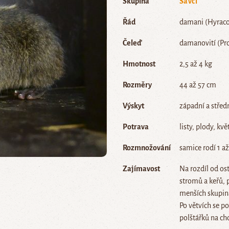
Skupina
Savci
Řád
damani (Hyraco
Čeleď
damanovití (Pro
Hmotnost
2,5 až 4 kg
Rozměry
44 až 57 cm
Výskyt
západní a středn
Potrava
listy, plody, kv
Rozmnožování
samice rodí 1 až
Zajímavost
Na rozdíl od ost
stromů a keřů, p
menších skupin
Po větvích se p
polštářků na ch