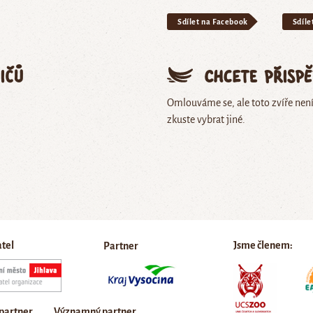
Sdílet na Facebook
Sdíle
ičů
Chcete přisp
Omlouváme se, ale toto zvíře nen
zkuste vybrat jiné.
atel
Jsme členem:
Partner
 partner
Významný partner