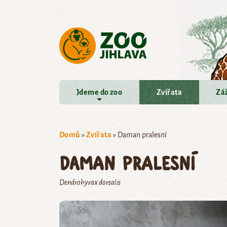
Přejít na hlavní obsah
Jdeme do zoo
Zvířata
Záž
Domů
»
Zvířata
»
Daman pralesní
Daman pralesní
Dendrohyrax dorsalis