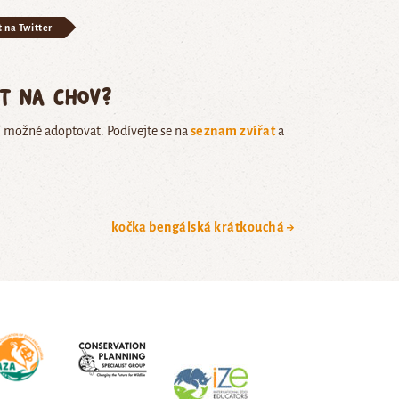
t na Twitter
ět na chov?
í možné adoptovat. Podívejte se na
seznam zvířat
a
kočka bengálská krátkouchá →