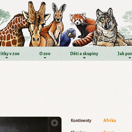
itky v zoo
O zoo
Děti a skupiny
Jak po
Kontinenty
Afrika