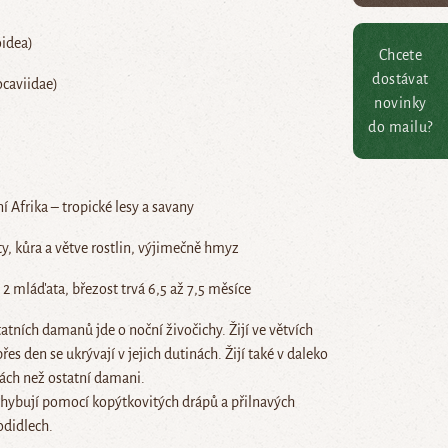
idea)
Chcete
dostávat
caviidae)
novinky
do mailu?
í Afrika – tropické lesy a savany
ěty, kůra a větve rostlin, výjimečně hmyz
 2 mláďata, březost trvá 6,5 až 7,5 měsíce
atních damanů jde o noční živočichy. Žijí ve větvích
řes den se ukrývají v jejich dutinách. Žijí také v daleko
ách než ostatní damani.
ohybují pomocí kopýtkovitých drápů a přilnavých
odidlech.