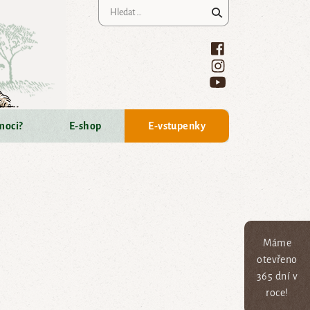
Vyhledávání
moci?
E-shop
E-vstupenky
Máme
otevřeno
365 dní v
roce!