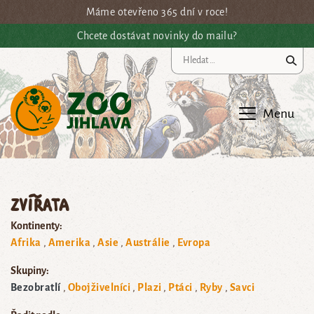
Přejít na hlavní obsah
Máme otevřeno 365 dní v roce!
Chcete dostávat novinky do mailu?
Vy
Menu
Zvířata
Kontinenty:
Afrika
Amerika
Asie
Austrálie
Evropa
Skupiny:
Bezobratlí
Obojživelníci
Plazi
Ptáci
Ryby
Savci