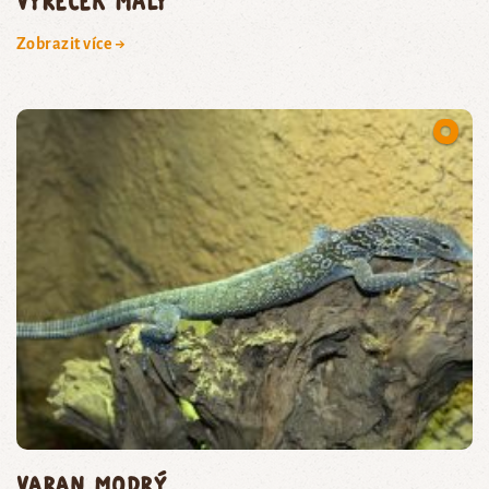
výreček malý
Zobrazit více →
varan modrý