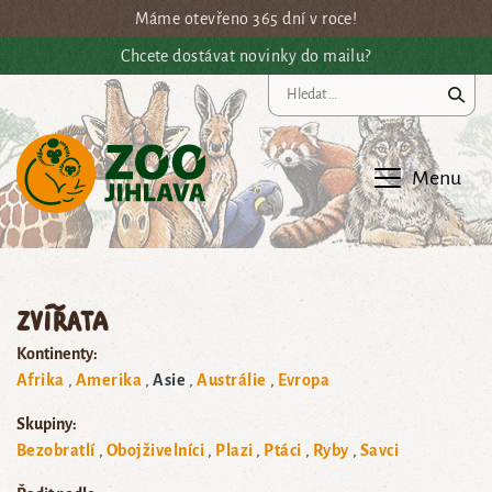
Přejít na hlavní obsah
Máme otevřeno 365 dní v roce!
Chcete dostávat novinky do mailu?
Vy
Menu
Zvířata
Kontinenty:
Afrika
Amerika
Asie
Austrálie
Evropa
Skupiny:
Bezobratlí
Obojživelníci
Plazi
Ptáci
Ryby
Savci