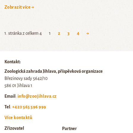
Zobrazit více →
1. stránka z celkem 4
1
2
3
4
→
Kontakt:
Zoologická zahrada Jihlava, příspěvková organizace
Březinovy sady 5642/10
586 01 Jihlava 1
Email
:
info@zoojihlava.cz
Tel
:
+420 565 596 999
Více kontaktů
Zřizovatel
Partner