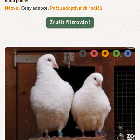
Řadit podle:
Názvu
Ceny adopce
Počtu adoptivních rodičů
Zrušit filtrování