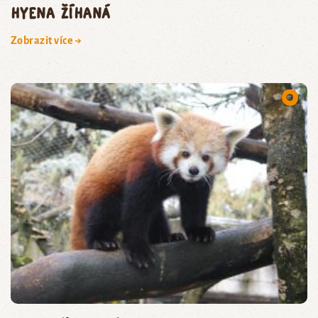
hyena žíhaná
Zobrazit více →