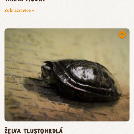
Zobrazit více →
želva tlustohrdlá