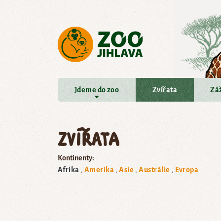
Přejít na hlavní obsah
Jdeme do zoo
Zvířata
Záž
Zvířata
Kontinenty:
Afrika
Amerika
Asie
Austrálie
Evropa