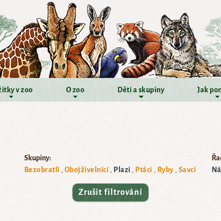
itky v zoo
O zoo
Děti a skupiny
Jak po
Skupiny:
Řad
Bezobratlí
Obojživelníci
Plazi
Ptáci
Ryby
Savci
Ná
Zrušit filtrování