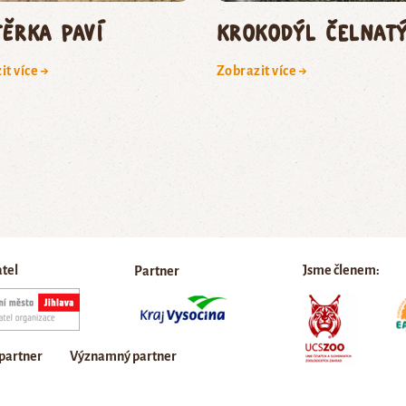
těrka paví
krokodýl čelnat
it více →
Zobrazit více →
atel
Jsme členem:
Partner
 partner
Významný partner