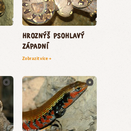
hroznýš psohlavý
západní
Zobrazit více →