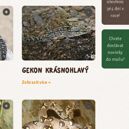
otevřeno
365 dní v
roce!
Chcete
dostávat
novinky
do mailu?
gekon krásnohlavý
Zobrazit více →