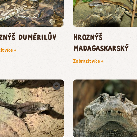
znýš Dumérilův
hroznýš
madagaskarský
it více →
Zobrazit více →