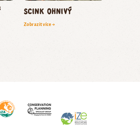
ý
scink ohnivý
Zobrazit více →