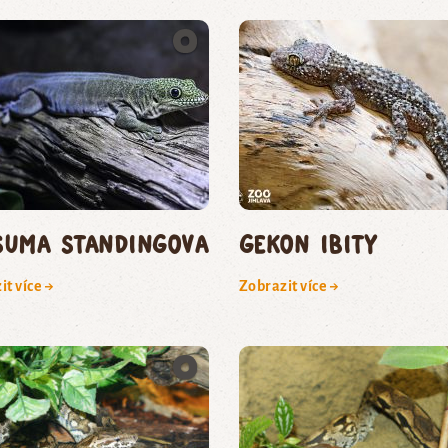
suma Standingova
gekon ibity
it více →
Zobrazit více →