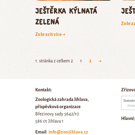
JEŠTĚRKA KÝLNATÁ
ješ
ZELENÁ
Zobraz
Zobrazit více →
1. stránka z celkem 2
1
2
→
Kontakt:
Zřizov
Zoologická zahrada Jihlava,
příspěvková organizace
Březinovy sady 5642/10
Hlavní
586 01 Jihlava 1
Email
:
info@zoojihlava.cz