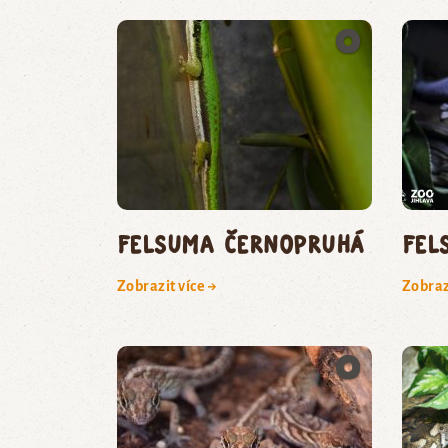
felsuma černopruhá
fel
Zobrazit více →
Zobraz