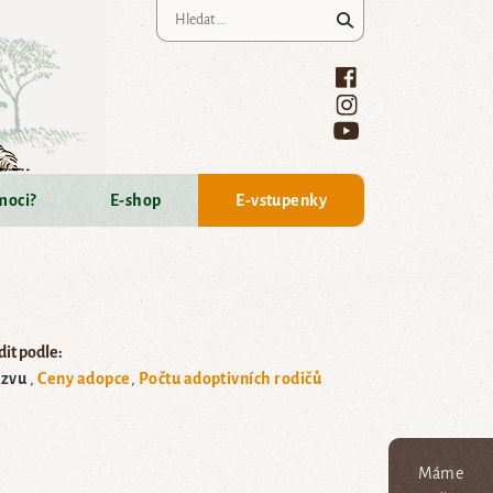
Vyhledávání
moci?
E-shop
E-vstupenky
it podle:
zvu
Ceny adopce
Počtu adoptivních rodičů
Máme