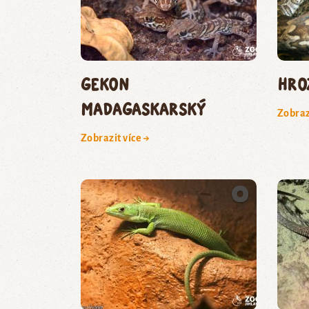
gekon
hro
madagaskarský
Zobraz
Zobrazit více →