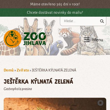
Přejít na hlavní obsah
Máme otevřeno 365 dní v roce!
Chcete dostávat novinky do mailu?
Vy
Menu
Domů
»
Zvířata
»
JEŠTĚRKA KÝLNATÁ ZELENÁ
JEŠTĚRKA KÝLNATÁ ZELENÁ
Gastropholis prasina