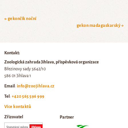
← gekončík noční
gekon madagaskarský →
Kontakt:
Zoologická zahrada Jihlava, příspěvková organizace
Březinovy sady 5642/10
586 01 Jihlava 1
Email
:
info@zoojihlava.cz
Tel
:
+420 565 596 999
Více kontaktů
Zřizovatel
Partner