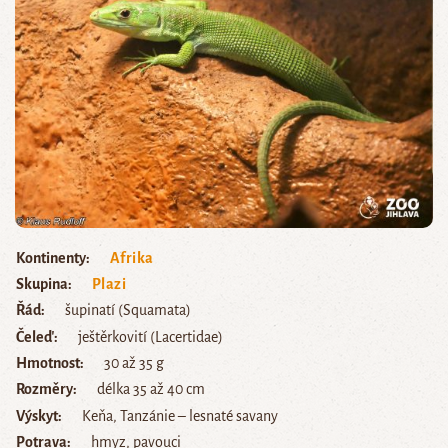
Kontinenty
Afrika
Skupina
Plazi
Řád
šupinatí (Squamata)
Čeleď
ještěrkovití (Lacertidae)
Hmotnost
30 až 35 g
Rozměry
délka 35 až 40 cm
Výskyt
Keňa, Tanzánie – lesnaté savany
Potrava
hmyz, pavouci