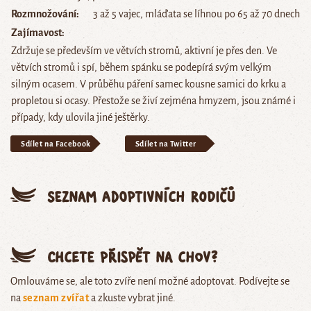
Rozmnožování
3 až 5 vajec, mláďata se líhnou po 65 až 70 dnech
Zajímavost
Zdržuje se především ve větvích stromů, aktivní je přes den. Ve
větvích stromů i spí, během spánku se podepírá svým velkým
silným ocasem. V průběhu páření samec kousne samici do krku a
propletou si ocasy. Přestože se živí zejména hmyzem, jsou známé i
případy, kdy ulovila jiné ještěrky.
Sdílet na Facebook
Sdílet na Twitter
Seznam adoptivních rodičů
Chcete přispět na chov?
Omlouváme se, ale toto zvíře není možné adoptovat. Podívejte se
na
seznam zvířat
a zkuste vybrat jiné.