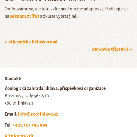
Omlouváme se, ale toto zvíře není možné adoptovat. Podívejte se
na
seznam zvířat
a zkuste vybrat jiné.
← rákosnička běloskvrnná
duhovka třípruhá →
Kontakt:
Zoologická zahrada Jihlava, příspěvková organizace
Březinovy sady 5642/10
586 01 Jihlava 1
Email
:
info@zoojihlava.cz
Tel
:
+420 565 596 999
Více kontaktů