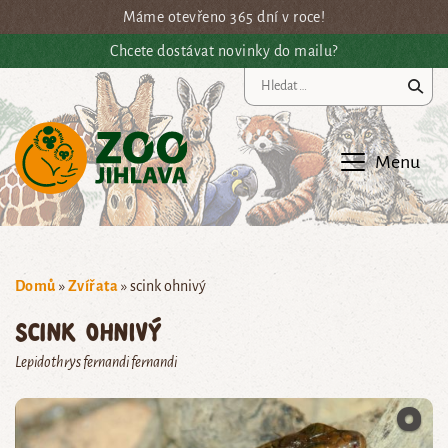
Přejít na hlavní obsah
Máme otevřeno 365 dní v roce!
Chcete dostávat novinky do mailu?
Vy
Menu
Domů
»
Zvířata
»
scink ohnivý
scink ohnivý
Lepidothrys fernandi fernandi