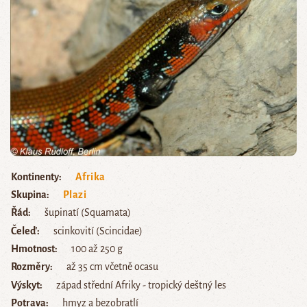
Kontinenty
Afrika
Skupina
Plazi
Řád
šupinatí (Squamata)
Čeleď
scinkovití (Scincidae)
Hmotnost
100 až 250 g
Rozměry
až 35 cm včetně ocasu
Výskyt
západ střední Afriky - tropický deštný les
Potrava
hmyz a bezobratlí