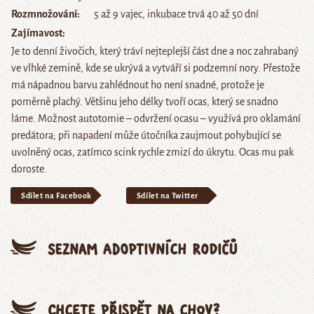
Rozmnožování
5 až 9 vajec, inkubace trvá 40 až 50 dní
Zajímavost
Je to denní živočich, který tráví nejteplejší část dne a noc zahrabaný
ve vlhké zemině, kde se ukrývá a vytváří si podzemní nory. Přestože
má nápadnou barvu zahlédnout ho není snadné, protože je
poměrně plachý. Většinu jeho délky tvoří ocas, který se snadno
láme. Možnost autotomie – odvržení ocasu – využívá pro oklamání
predátora; při napadení může útočníka zaujmout pohybující se
uvolněný ocas, zatímco scink rychle zmizí do úkrytu. Ocas mu pak
doroste.
Sdílet na Facebook
Sdílet na Twitter
Seznam adoptivních rodičů
Chcete přispět na chov?