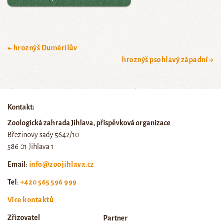
← hroznýš Dumérilův
hroznýš psohlavý západní →
Kontakt:
Zoologická zahrada Jihlava, příspěvková organizace
Březinovy sady 5642/10
586 01 Jihlava 1
Email
:
info@zoojihlava.cz
Tel
:
+420 565 596 999
Více kontaktů
Zřizovatel
Partner