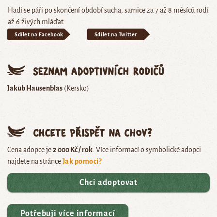
Hadi se páří po skončení období sucha, samice za 7 až 8 měsíců rodí
až 6 živých mláďat.
Sdílet na Facebook
Sdílet na Twitter
Seznam adoptivních rodičů
Jakub Hausenblas
(Kersko)
Chcete přispět na chov?
Cena adopce je
2 000 Kč / rok
. Více informací o symbolické adopci
najdete na stránce
Jak pomoci?
Chci adoptovat
Potřebuji více informací