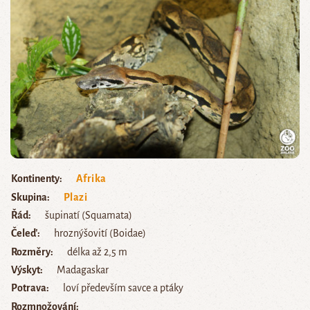
Kontinenty
Afrika
Skupina
Plazi
Řád
šupinatí (Squamata)
Čeleď
hroznýšovití (Boidae)
Rozměry
délka až 2,5 m
Výskyt
Madagaskar
Potrava
loví především savce a ptáky
Rozmnožování