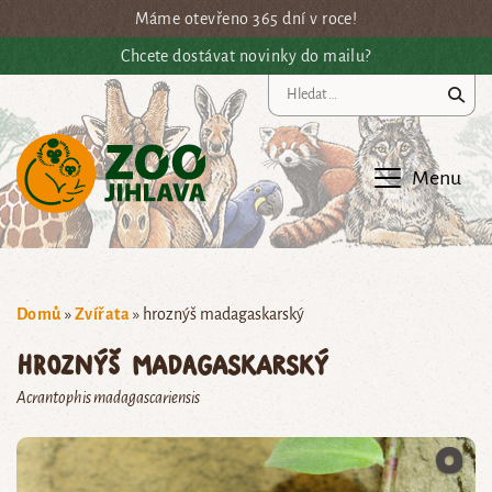
Přejít na hlavní obsah
Máme otevřeno 365 dní v roce!
Chcete dostávat novinky do mailu?
Vy
Menu
Domů
»
Zvířata
»
hroznýš madagaskarský
hroznýš madagaskarský
Acrantophis madagascariensis